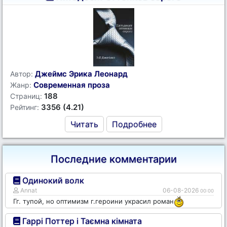
Джеймс Эрика Леонард
Автор:
Современная проза
Жанр:
188
Страниц:
3356 (4.21)
Рейтинг:
Читать
Подробнее
Последние комментарии
Одинокий волк
Annat
06-08-2026
00:00
Гг. тупой, но оптимизм г.героини украсил роман
Гаррі Поттер і Таємна кімната