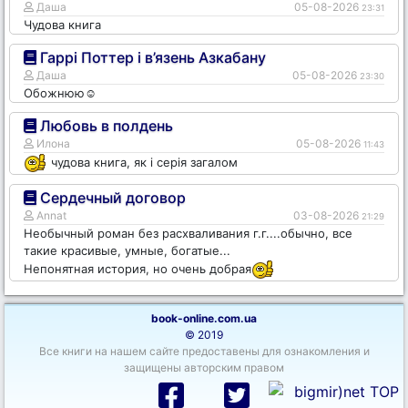
Даша
05-08-2026
23:31
Чудова книга
Гаррі Поттер і в’язень Азкабану
Даша
05-08-2026
23:30
Обожнюю☺️
Любовь в полдень
Илона
05-08-2026
11:43
чудова книга, як і серія загалом
Сердечный договор
Annat
03-08-2026
21:29
Необычный роман без расхваливания г.г....обычно, все
такие красивые, умные, богатые...
Непонятная история, но очень добрая
book-online.com.ua
© 2019
Все книги на нашем сайте предоставены для ознакомления и
защищены авторским правом