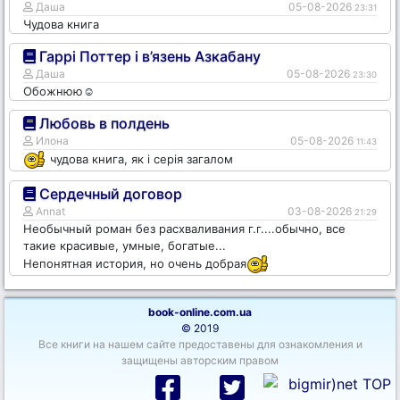
Даша
05-08-2026
23:31
Чудова книга
Гаррі Поттер і в’язень Азкабану
Даша
05-08-2026
23:30
Обожнюю☺️
Любовь в полдень
Илона
05-08-2026
11:43
чудова книга, як і серія загалом
Сердечный договор
Annat
03-08-2026
21:29
Необычный роман без расхваливания г.г....обычно, все
такие красивые, умные, богатые...
Непонятная история, но очень добрая
book-online.com.ua
© 2019
Все книги на нашем сайте предоставены для ознакомления и
защищены авторским правом