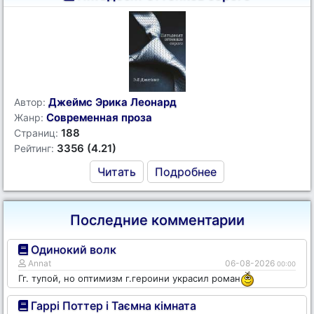
Джеймс Эрика Леонард
Автор:
Современная проза
Жанр:
188
Страниц:
3356 (4.21)
Рейтинг:
Читать
Подробнее
Последние комментарии
Одинокий волк
Annat
06-08-2026
00:00
Гг. тупой, но оптимизм г.героини украсил роман
Гаррі Поттер і Таємна кімната