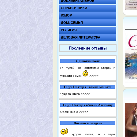
ДОКУМЕНТАЛЬНОЕ
СПРАВОЧНИКИ
ЮМОР
ДОМ, СЕМЬЯ
РЕЛИГИЯ
ДЕЛОВАЯ ЛИТЕРАТУРА
Последние отзывы
Одинокий волк
Гг. тупой, но оптимизм г.героини
украсил роман
>>>>>
Гаррі Поттер і Таємна кімната
Чудова книга
>>>>>
Гаррі Поттер і в’язень Азкабану
Обожнюю☺️
>>>>>
Любовь в полдень
чудова книга, як і серія