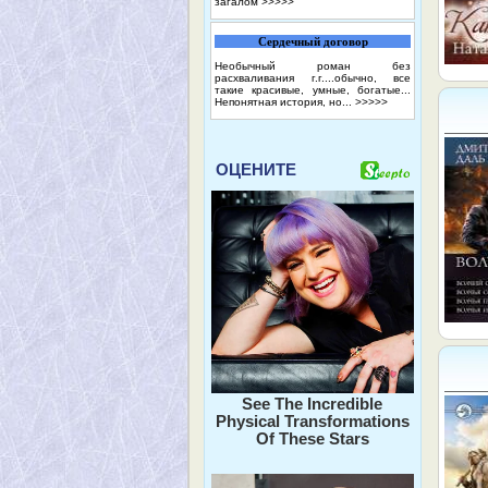
загалом
>>>>>
Сердечный договор
Необычный роман без
расхваливания г.г....обычно, все
такие красивые, умные, богатые...
Непонятная история, но...
>>>>>
ОЦЕНИТЕ
See The Incredible
Physical Transformations
Of These Stars