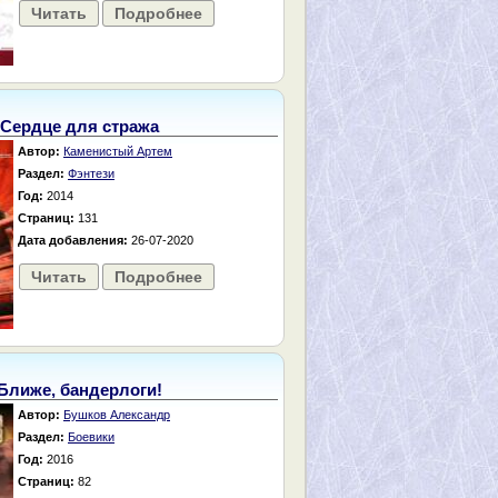
Читать
Подробнее
Сердце для стража
Автор:
Каменистый Артем
Раздел:
Фэнтези
Год:
2014
Страниц:
131
Дата добавления:
26-07-2020
Читать
Подробнее
Ближе, бандерлоги!
Автор:
Бушков Александр
Раздел:
Боевики
Год:
2016
Страниц:
82