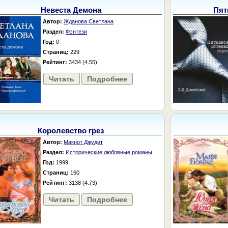
Невеста Демона
Пят
Автор:
Жданова Светлана
Раздел:
Фэнтези
Год:
0
Страниц:
229
Рейтинг:
3434 (4.55)
Читать
Подробнее
Королевство грез
Автор:
Макнот Джудит
Раздел:
Исторические любовные романы
Год:
1999
Страниц:
160
Рейтинг:
3138 (4.73)
Читать
Подробнее