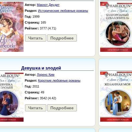
Автор:
Макнот Джудит
Раздел:
Исторические любовные романы
Год:
1999
Страниц:
165
Рейтинг:
3777 (4.71)
Читать
Подробнее
Девушка и злодей
Автор:
Лоренс Ким
Раздел:
Короткие любовные романы
Год:
2011
Страниц:
49
Рейтинг:
3542 (4.42)
Читать
Подробнее