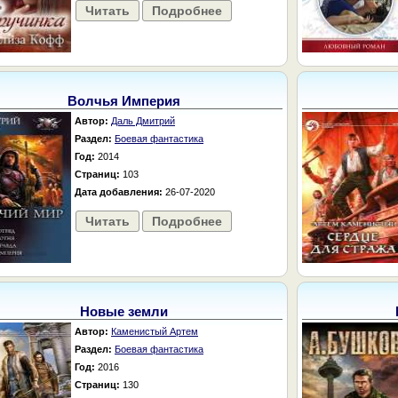
Читать
Подробнее
Волчья Империя
Автор:
Даль Дмитрий
Раздел:
Боевая фантастика
Год:
2014
Страниц:
103
Дата добавления:
26-07-2020
Читать
Подробнее
Новые земли
Автор:
Каменистый Артем
Раздел:
Боевая фантастика
Год:
2016
Страниц:
130