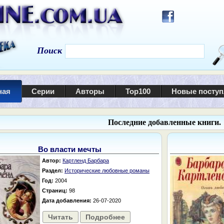
Поиск
ная
Серии
Авторы
Top100
Новые посту
Последние добавленные книги.
Во власти мечты
Автор:
Картленд Барбара
Раздел:
Исторические любовные романы
Год:
2004
Страниц:
98
Дата добавления:
26-07-2020
Читать
Подробнее