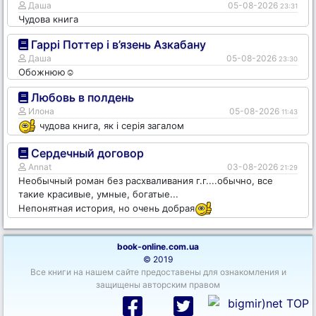
Даша
05-08-2026
23:31
Чудова книга
Гаррі Поттер і в’язень Азкабану
Даша
05-08-2026
23:30
Обожнюю☺️
Любовь в полдень
Илона
05-08-2026
11:43
чудова книга, як і серія загалом
Сердечный договор
Annat
03-08-2026
21:29
Необычный роман без расхваливания г.г....обычно, все
такие красивые, умные, богатые...
Непонятная история, но очень добрая
book-online.com.ua
© 2019
Все книги на нашем сайте предоставены для ознакомления и
защищены авторским правом