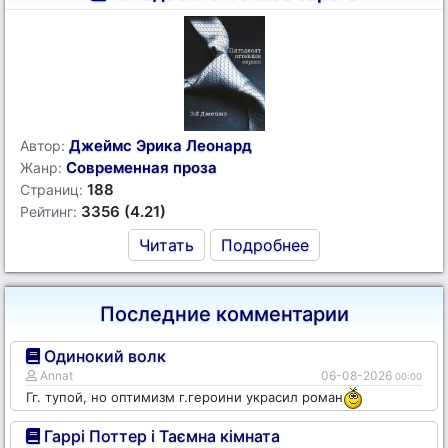
Джеймс Эрика Леонард
Автор:
Современная проза
Жанр:
188
Страниц:
3356 (4.21)
Рейтинг:
Читать
Подробнее
Последние комментарии
Одинокий волк
Annat
06-08-2026
00:00
Гг. тупой, но оптимизм г.героини украсил роман
Гаррі Поттер і Таємна кімната