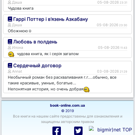
Даша
05-08-2026
23:31
Чудова книга
Гаррі Поттер і в’язень Азкабану
Даша
05-08-2026
23:30
Обожнюю☺️
Любовь в полдень
Илона
05-08-2026
11:43
чудова книга, як і серія загалом
Сердечный договор
Annat
03-08-2026
21:29
Необычный роман без расхваливания г.г....обычно, все
такие красивые, умные, богатые...
Непонятная история, но очень добрая
book-online.com.ua
© 2019
Все книги на нашем сайте предоставены для ознакомления и
защищены авторским правом