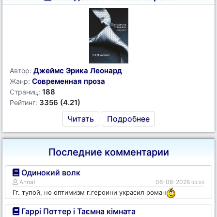
Джеймс Эрика Леонард
Автор:
Современная проза
Жанр:
188
Страниц:
3356 (4.21)
Рейтинг:
Читать
Подробнее
Последние комментарии
Одинокий волк
Annat
06-08-2026
00:00
Гг. тупой, но оптимизм г.героини украсил роман
Гаррі Поттер і Таємна кімната