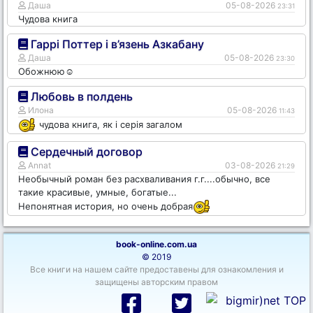
Даша
05-08-2026
23:31
Чудова книга
Гаррі Поттер і в’язень Азкабану
Даша
05-08-2026
23:30
Обожнюю☺️
Любовь в полдень
Илона
05-08-2026
11:43
чудова книга, як і серія загалом
Сердечный договор
Annat
03-08-2026
21:29
Необычный роман без расхваливания г.г....обычно, все
такие красивые, умные, богатые...
Непонятная история, но очень добрая
book-online.com.ua
© 2019
Все книги на нашем сайте предоставены для ознакомления и
защищены авторским правом