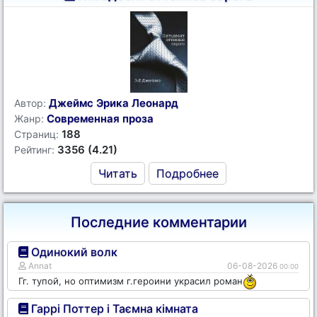
Джеймс Эрика Леонард
Автор:
Современная проза
Жанр:
188
Страниц:
3356 (4.21)
Рейтинг:
Читать
Подробнее
Последние комментарии
Одинокий волк
Annat
06-08-2026
00:00
Гг. тупой, но оптимизм г.героини украсил роман
Гаррі Поттер і Таємна кімната