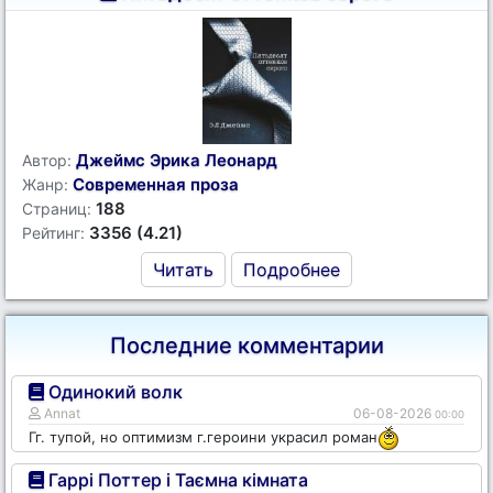
Джеймс Эрика Леонард
Автор:
Современная проза
Жанр:
188
Страниц:
3356 (4.21)
Рейтинг:
Читать
Подробнее
Последние комментарии
Одинокий волк
Annat
06-08-2026
00:00
Гг. тупой, но оптимизм г.героини украсил роман
Гаррі Поттер і Таємна кімната