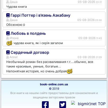
Даша
05-08-2026
23:31
Чудова книга
Гаррі Поттер і в’язень Азкабану
Даша
05-08-2026
23:30
Обожнюю☺️
Любовь в полдень
Илона
05-08-2026
11:43
чудова книга, як і серія загалом
Сердечный договор
Annat
03-08-2026
21:29
Необычный роман без расхваливания г.г....обычно, все
такие красивые, умные, богатые...
Непонятная история, но очень добрая
book-online.com.ua
© 2019
Все книги на нашем сайте предоставены для ознакомления и
защищены авторским правом