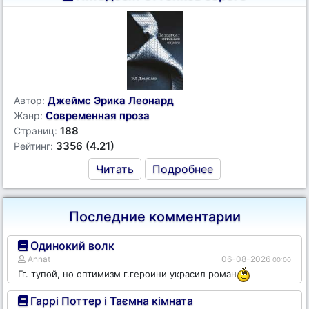
Джеймс Эрика Леонард
Автор:
Современная проза
Жанр:
188
Страниц:
3356 (4.21)
Рейтинг:
Читать
Подробнее
Последние комментарии
Одинокий волк
Annat
06-08-2026
00:00
Гг. тупой, но оптимизм г.героини украсил роман
Гаррі Поттер і Таємна кімната