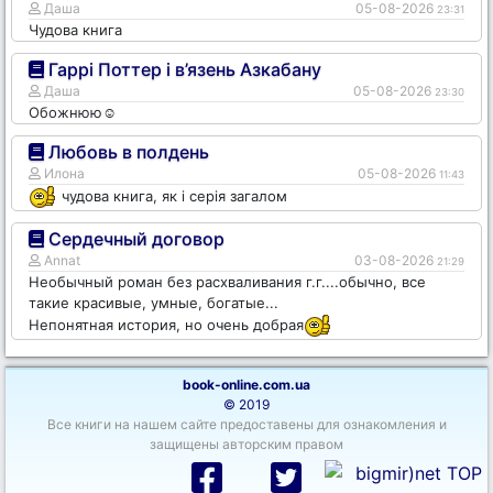
Даша
05-08-2026
23:31
Чудова книга
Гаррі Поттер і в’язень Азкабану
Даша
05-08-2026
23:30
Обожнюю☺️
Любовь в полдень
Илона
05-08-2026
11:43
чудова книга, як і серія загалом
Сердечный договор
Annat
03-08-2026
21:29
Необычный роман без расхваливания г.г....обычно, все
такие красивые, умные, богатые...
Непонятная история, но очень добрая
book-online.com.ua
© 2019
Все книги на нашем сайте предоставены для ознакомления и
защищены авторским правом