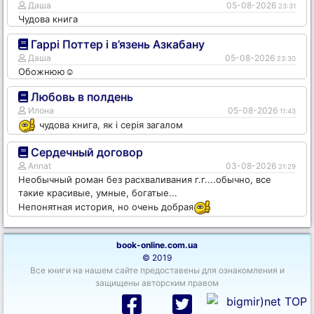
Даша
05-08-2026
23:31
Чудова книга
Гаррі Поттер і в’язень Азкабану
Даша
05-08-2026
23:30
Обожнюю☺️
Любовь в полдень
Илона
05-08-2026
11:43
чудова книга, як і серія загалом
Сердечный договор
Annat
03-08-2026
21:29
Необычный роман без расхваливания г.г....обычно, все
такие красивые, умные, богатые...
Непонятная история, но очень добрая
book-online.com.ua
© 2019
Все книги на нашем сайте предоставены для ознакомления и
защищены авторским правом