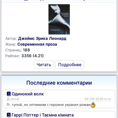
Джеймс Эрика Леонард
Автор:
Современная проза
Жанр:
188
Страниц:
3356 (4.21)
Рейтинг:
Читать
Подробнее
Последние комментарии
Одинокий волк
Annat
06-08-2026
00:00
Гг. тупой, но оптимизм г.героини украсил роман
Гаррі Поттер і Таємна кімната