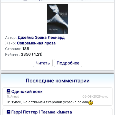
Джеймс Эрика Леонард
Автор:
Современная проза
Жанр:
188
Страниц:
3356 (4.21)
Рейтинг:
Читать
Подробнее
Последние комментарии
Одинокий волк
Annat
06-08-2026
00:00
Гг. тупой, но оптимизм г.героини украсил роман
Гаррі Поттер і Таємна кімната