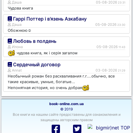
Даша
05-08-2026
23:31
Чудова книга
Гаррі Поттер і в’язень Азкабану
Даша
05-08-2026
23:30
Обожнюю☺️
Любовь в полдень
Илона
05-08-2026
11:43
чудова книга, як і серія загалом
Сердечный договор
Annat
03-08-2026
21:29
Необычный роман без расхваливания г.г....обычно, все
такие красивые, умные, богатые...
Непонятная история, но очень добрая
book-online.com.ua
© 2019
Все книги на нашем сайте предоставены для ознакомления и
защищены авторским правом