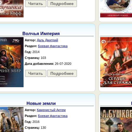
Читать
Подробнее
Волчья Империя
Автор:
Даль Дмитрий
Раздел:
Боевая фантастика
Год:
2014
Страниц:
103
Дата добавления:
26-07-2020
Читать
Подробнее
Новые земли
Автор:
Каменистый Артем
Раздел:
Боевая фантастика
Год:
2016
Страниц:
130