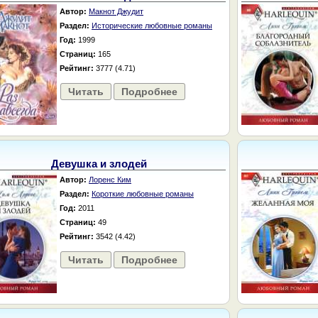
Автор:
Макнот Джудит
Раздел:
Исторические любовные романы
Год:
1999
Страниц:
165
Рейтинг:
3777 (4.71)
Читать
Подробнее
Девушка и злодей
Автор:
Лоренс Ким
Раздел:
Короткие любовные романы
Год:
2011
Страниц:
49
Рейтинг:
3542 (4.42)
Читать
Подробнее