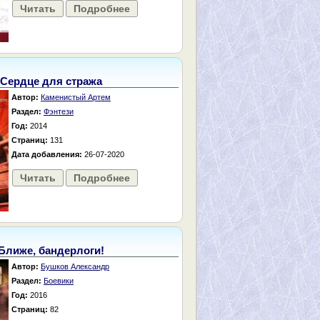
Читать
Подробнее
Сердце для стража
Автор:
Каменистый Артем
Раздел:
Фэнтези
Год:
2014
Страниц:
131
Дата добавления:
26-07-2020
Читать
Подробнее
Ближе, бандерлоги!
Автор:
Бушков Александр
Раздел:
Боевики
Год:
2016
Страниц:
82