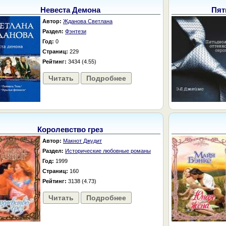
Невеста Демона
Пят
Автор:
Жданова Светлана
Раздел:
Фэнтези
Год:
0
Страниц:
229
Рейтинг:
3434 (4.55)
Читать
Подробнее
Королевство грез
Автор:
Макнот Джудит
Раздел:
Исторические любовные романы
Год:
1999
Страниц:
160
Рейтинг:
3138 (4.73)
Читать
Подробнее