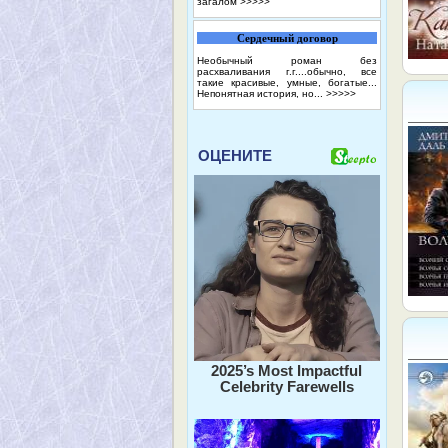
загалом
>>>>>
Сердечный договор
Необычный роман без
расхваливания г.г....обычно, все
такие красивые, умные, богатые...
Непонятная история, но...
>>>>>
ОЦЕНИТЕ
2025’s Most Impactful
Celebrity Farewells