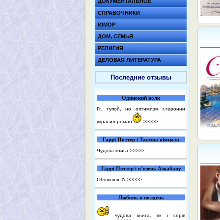
ДОКУМЕНТАЛЬНОЕ
СПРАВОЧНИКИ
ЮМОР
ДОМ, СЕМЬЯ
РЕЛИГИЯ
ДЕЛОВАЯ ЛИТЕРАТУРА
Последние отзывы
Одинокий волк
Гг. тупой, но оптимизм г.героини
украсил роман
>>>>>
Гаррі Поттер і Таємна кімната
Чудова книга
>>>>>
Гаррі Поттер і в’язень Азкабану
Обожнюю☺️
>>>>>
Любовь в полдень
чудова книга, як і серія