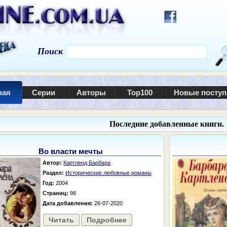
Поиск
ная
Серии
Авторы
Top100
Новые посту
Последние добавленные книги.
Во власти мечты
Автор:
Картленд Барбара
Раздел:
Исторические любовные романы
Год:
2004
Страниц:
98
Дата добавления:
26-07-2020
Читать
Подробнее