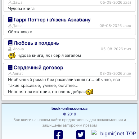
Даша
05-08-2026
23:31
Чудова книга
Гаррі Поттер і в’язень Азкабану
Даша
05-08-2026
23:30
Обожнюю☺️
Любовь в полдень
Илона
05-08-2026
11:43
чудова книга, як і серія загалом
Сердечный договор
Annat
03-08-2026
21:29
Необычный роман без расхваливания г.г....обычно, все
такие красивые, умные, богатые...
Непонятная история, но очень добрая
book-online.com.ua
© 2019
Все книги на нашем сайте предоставены для ознакомления и
защищены авторским правом