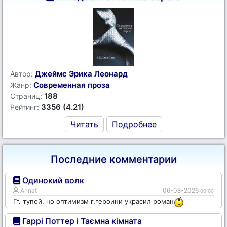
Джеймс Эрика Леонард
Автор:
Современная проза
Жанр:
188
Страниц:
3356 (4.21)
Рейтинг:
Читать
Подробнее
Последние комментарии
Одинокий волк
Annat
06-08-2026
00:00
Гг. тупой, но оптимизм г.героини украсил роман
Гаррі Поттер і Таємна кімната