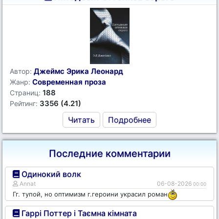
Джеймс Эрика Леонард
Автор:
Современная проза
Жанр:
188
Страниц:
3356 (4.21)
Рейтинг:
Читать
Подробнее
Последние комментарии
Одинокий волк
Annat
06-08-2026
00:00
Гг. тупой, но оптимизм г.героини украсил роман
Гаррі Поттер і Таємна кімната