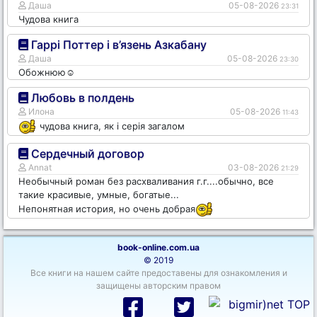
Даша
05-08-2026
23:31
Чудова книга
Гаррі Поттер і в’язень Азкабану
Даша
05-08-2026
23:30
Обожнюю☺️
Любовь в полдень
Илона
05-08-2026
11:43
чудова книга, як і серія загалом
Сердечный договор
Annat
03-08-2026
21:29
Необычный роман без расхваливания г.г....обычно, все
такие красивые, умные, богатые...
Непонятная история, но очень добрая
book-online.com.ua
© 2019
Все книги на нашем сайте предоставены для ознакомления и
защищены авторским правом