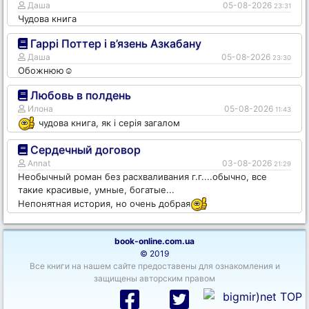
Даша
05-08-2026
23:31
Чудова книга
Гаррі Поттер і в’язень Азкабану
Даша
05-08-2026
23:30
Обожнюю☺️
Любовь в полдень
Илона
05-08-2026
11:43
чудова книга, як і серія загалом
Сердечный договор
Annat
03-08-2026
21:29
Необычный роман без расхваливания г.г....обычно, все
такие красивые, умные, богатые...
Непонятная история, но очень добрая
book-online.com.ua
© 2019
Все книги на нашем сайте предоставены для ознакомления и
защищены авторским правом