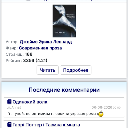
Джеймс Эрика Леонард
Автор:
Современная проза
Жанр:
188
Страниц:
3356 (4.21)
Рейтинг:
Читать
Подробнее
Последние комментарии
Одинокий волк
Annat
06-08-2026
00:00
Гг. тупой, но оптимизм г.героини украсил роман
Гаррі Поттер і Таємна кімната