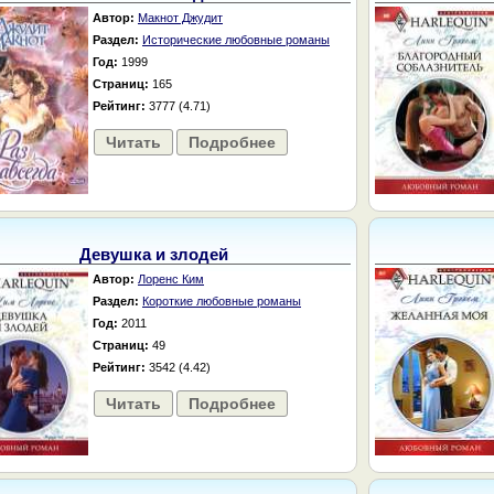
Автор:
Макнот Джудит
Раздел:
Исторические любовные романы
Год:
1999
Страниц:
165
Рейтинг:
3777 (4.71)
Читать
Подробнее
Девушка и злодей
Автор:
Лоренс Ким
Раздел:
Короткие любовные романы
Год:
2011
Страниц:
49
Рейтинг:
3542 (4.42)
Читать
Подробнее