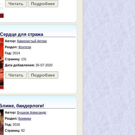
Читать
Подробнее
Сердце для стража
Автор:
Каменистый Артем
Раздел:
Фэнтези
Год:
2014
Страниц:
131
Дата добавления:
26-07-2020
Читать
Подробнее
Ближе, бандерлоги!
Автор:
Бушков Александр
Раздел:
Боевики
Год:
2016
Страниц:
82