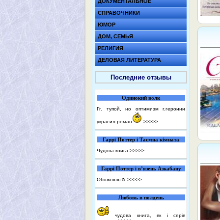
ДОКУМЕНТАЛЬНОЕ
СПРАВОЧНИКИ
ЮМОР
ДОМ, СЕМЬЯ
РЕЛИГИЯ
ДЕЛОВАЯ ЛИТЕРАТУРА
Последние отзывы
Одинокий волк
Гг. тупой, но оптимизм г.героини
украсил роман
>>>>>
Гаррі Поттер і Таємна кімната
Чудова книга
>>>>>
Гаррі Поттер і в’язень Азкабану
Обожнюю☺️
>>>>>
Любовь в полдень
чудова книга, як і серія