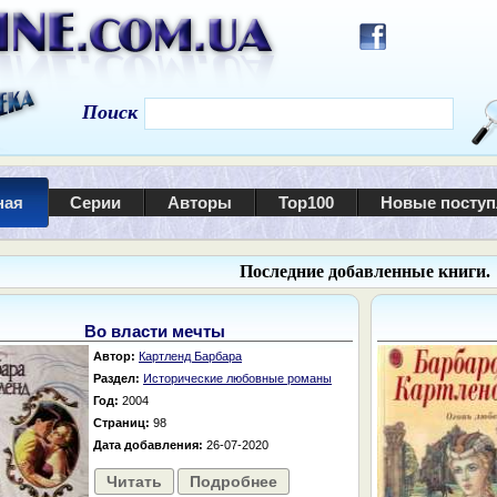
Поиск
ная
Серии
Авторы
Top100
Новые посту
Последние добавленные книги.
Во власти мечты
Автор:
Картленд Барбара
Раздел:
Исторические любовные романы
Год:
2004
Страниц:
98
Дата добавления:
26-07-2020
Читать
Подробнее