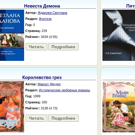
Невеста Демона
Пят
Автор:
Жданова Светлана
Раздел:
Фэнтези
Год:
0
Страниц:
229
Рейтинг:
3434 (4.55)
Читать
Подробнее
Королевство грез
Автор:
Макнот Джудит
Раздел:
Исторические любовные романы
Год:
1999
Страниц:
160
Рейтинг:
3138 (4.73)
Читать
Подробнее