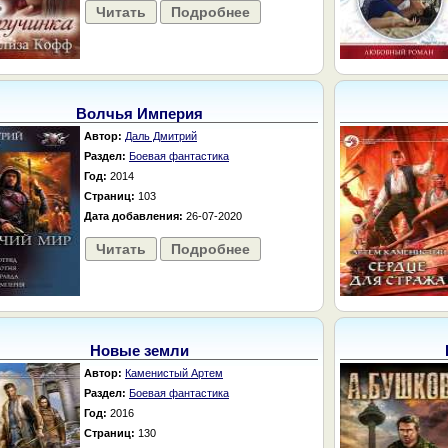
Читать
Подробнее
Волчья Империя
Автор:
Даль Дмитрий
Раздел:
Боевая фантастика
Год:
2014
Страниц:
103
Дата добавления:
26-07-2020
Читать
Подробнее
Новые земли
Автор:
Каменистый Артем
Раздел:
Боевая фантастика
Год:
2016
Страниц:
130