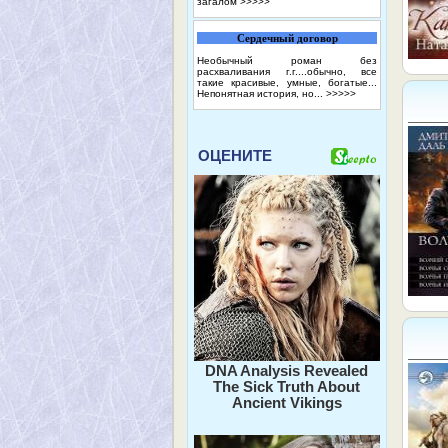
загалом
>>>>>
Сердечный договор
Необычный роман без
расхваливания г.г....обычно, все
такие красивые, умные, богатые...
Непонятная история, но...
>>>>>
ОЦЕНИТЕ
DNA Analysis Revealed
The Sick Truth About
Ancient Vikings