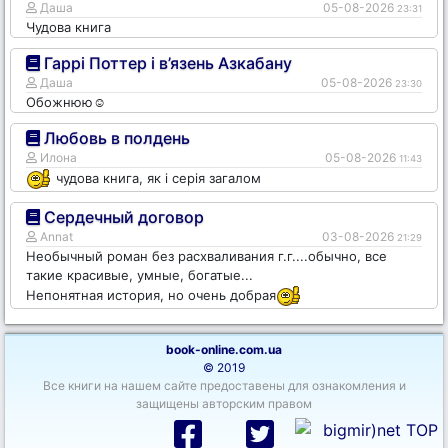
Даша
05-08-2026
23:31
Чудова книга
Гаррі Поттер і в’язень Азкабану
Даша
05-08-2026
23:30
Обожнюю☺️
Любовь в полдень
Илона
05-08-2026
11:43
чудова книга, як і серія загалом
Сердечный договор
Annat
03-08-2026
21:29
Необычный роман без расхваливания г.г....обычно, все
такие красивые, умные, богатые...
Непонятная история, но очень добрая
book-online.com.ua
© 2019
Все книги на нашем сайте предоставены для ознакомления и
защищены авторским правом