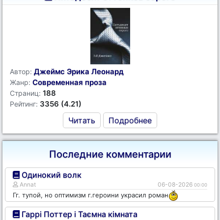
Джеймс Эрика Леонард
Автор:
Современная проза
Жанр:
188
Страниц:
3356 (4.21)
Рейтинг:
Читать
Подробнее
Последние комментарии
Одинокий волк
Annat
06-08-2026
00:00
Гг. тупой, но оптимизм г.героини украсил роман
Гаррі Поттер і Таємна кімната