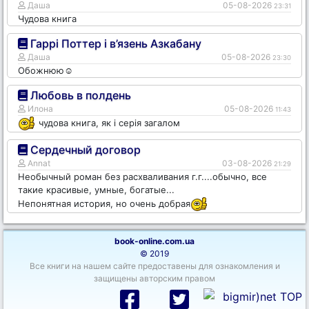
Даша
05-08-2026
23:31
Чудова книга
Гаррі Поттер і в’язень Азкабану
Даша
05-08-2026
23:30
Обожнюю☺️
Любовь в полдень
Илона
05-08-2026
11:43
чудова книга, як і серія загалом
Сердечный договор
Annat
03-08-2026
21:29
Необычный роман без расхваливания г.г....обычно, все
такие красивые, умные, богатые...
Непонятная история, но очень добрая
book-online.com.ua
© 2019
Все книги на нашем сайте предоставены для ознакомления и
защищены авторским правом