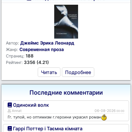
Джеймс Эрика Леонард
Автор:
Современная проза
Жанр:
188
Страниц:
3356 (4.21)
Рейтинг:
Читать
Подробнее
Последние комментарии
Одинокий волк
Annat
06-08-2026
00:00
Гг. тупой, но оптимизм г.героини украсил роман
Гаррі Поттер і Таємна кімната