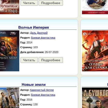
Читать
Подробнее
Волчья Империя
Автор:
Даль Дмитрий
Раздел:
Боевая фантастика
Год:
2014
Страниц:
103
Дата добавления:
26-07-2020
Читать
Подробнее
Новые земли
Автор:
Каменистый Артем
Раздел:
Боевая фантастика
Год:
2016
Страниц:
130