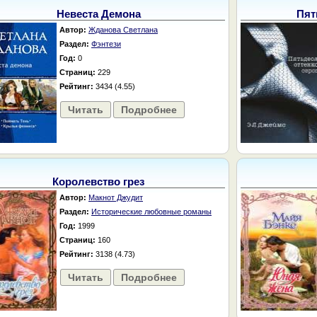
Невеста Демона
Пят
Автор:
Жданова Светлана
Раздел:
Фэнтези
Год:
0
Страниц:
229
Рейтинг:
3434 (4.55)
Читать
Подробнее
Королевство грез
Автор:
Макнот Джудит
Раздел:
Исторические любовные романы
Год:
1999
Страниц:
160
Рейтинг:
3138 (4.73)
Читать
Подробнее