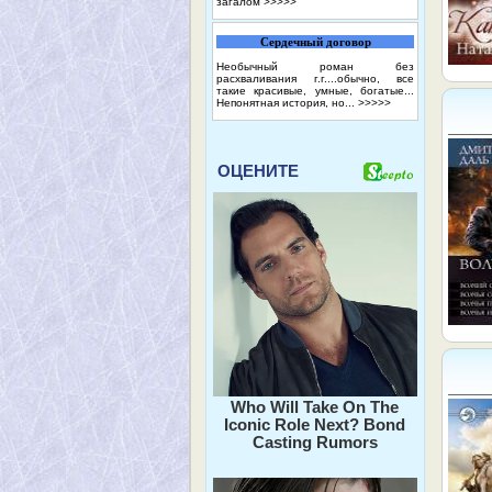
загалом
>>>>>
Сердечный договор
Необычный роман без
расхваливания г.г....обычно, все
такие красивые, умные, богатые...
Непонятная история, но...
>>>>>
ОЦЕНИТЕ
Who Will Take On The
Iconic Role Next? Bond
Casting Rumors