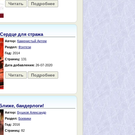
Читать
Подробнее
Сердце для стража
Автор:
Каменистый Артем
Раздел:
Фэнтези
Год:
2014
Страниц:
131
Дата добавления:
26-07-2020
Читать
Подробнее
Ближе, бандерлоги!
Автор:
Бушков Александр
Раздел:
Боевики
Год:
2016
Страниц:
82