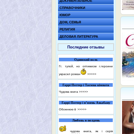
ДОКУМЕНТАЛЬНОЕ
СПРАВОЧНИКИ
ЮМОР
ДОМ, СЕМЬЯ
РЕЛИГИЯ
ДЕЛОВАЯ ЛИТЕРАТУРА
Последние отзывы
Одинокий волк
Гг. тупой, но оптимизм г.героини
украсил роман
>>>>>
Гаррі Поттер і Таємна кімната
Чудова книга
>>>>>
Гаррі Поттер і в’язень Азкабану
Обожнюю☺️
>>>>>
Любовь в полдень
чудова книга, як і серія