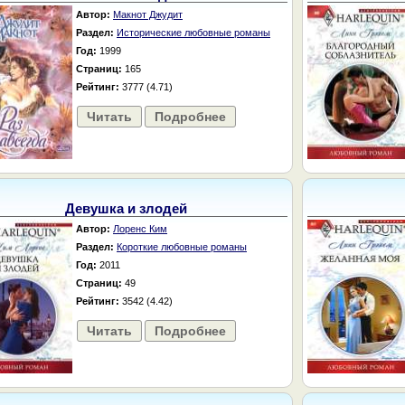
Автор:
Макнот Джудит
Раздел:
Исторические любовные романы
Год:
1999
Страниц:
165
Рейтинг:
3777 (4.71)
Читать
Подробнее
Девушка и злодей
Автор:
Лоренс Ким
Раздел:
Короткие любовные романы
Год:
2011
Страниц:
49
Рейтинг:
3542 (4.42)
Читать
Подробнее