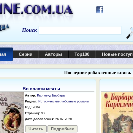
Поиск
ная
Серии
Авторы
Top100
Новые посту
Последние добавленные книги.
Во власти мечты
Автор:
Картленд Барбара
Раздел:
Исторические любовные романы
Год:
2004
Страниц:
98
Дата добавления:
26-07-2020
Читать
Подробнее