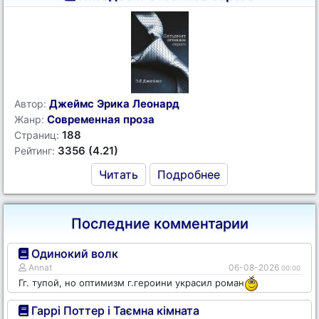
Джеймс Эрика Леонард
Автор:
Современная проза
Жанр:
188
Страниц:
3356 (4.21)
Рейтинг:
Читать
Подробнее
Последние комментарии
Одинокий волк
Annat
06-08-2026
00:00
Гг. тупой, но оптимизм г.героини украсил роман
Гаррі Поттер і Таємна кімната