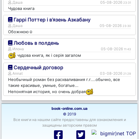
Даша
05-08-2026
23:31
Чудова книга
Гаррі Поттер і в’язень Азкабану
Даша
05-08-2026
23:30
Обожнюю☺️
Любовь в полдень
Илона
05-08-2026
11:43
чудова книга, як і серія загалом
Сердечный договор
Annat
03-08-2026
21:29
Необычный роман без расхваливания г.г....обычно, все
такие красивые, умные, богатые...
Непонятная история, но очень добрая
book-online.com.ua
© 2019
Все книги на нашем сайте предоставены для ознакомления и
защищены авторским правом