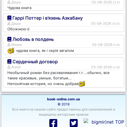
Даша
05-08-2026
23:31
Чудова книга
Гаррі Поттер і в’язень Азкабану
Даша
05-08-2026
23:30
Обожнюю☺️
Любовь в полдень
Илона
05-08-2026
11:43
чудова книга, як і серія загалом
Сердечный договор
Annat
03-08-2026
21:29
Необычный роман без расхваливания г.г....обычно, все
такие красивые, умные, богатые...
Непонятная история, но очень добрая
book-online.com.ua
© 2019
Все книги на нашем сайте предоставены для ознакомления и
защищены авторским правом