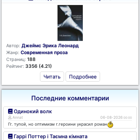
Джеймс Эрика Леонард
Автор:
Современная проза
Жанр:
188
Страниц:
3356 (4.21)
Рейтинг:
Читать
Подробнее
Последние комментарии
Одинокий волк
Annat
06-08-2026
00:00
Гг. тупой, но оптимизм г.героини украсил роман
Гаррі Поттер і Таємна кімната