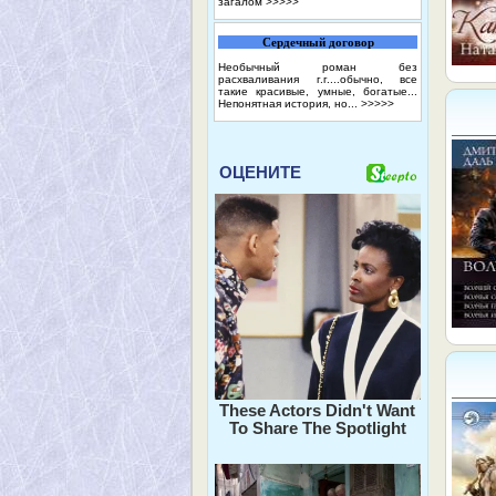
загалом
>>>>>
Сердечный договор
Необычный роман без
расхваливания г.г....обычно, все
такие красивые, умные, богатые...
Непонятная история, но...
>>>>>
ОЦЕНИТЕ
These Actors Didn't Want
To Share The Spotlight