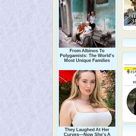
From Albinos To
Polygamists: The World's
Most Unique Families
They Laughed At Her
Curves—Now She's A