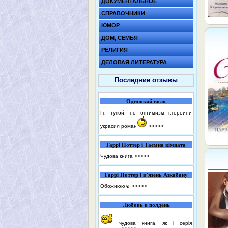
ДОКУМЕНТАЛЬНОЕ
СПРАВОЧНИКИ
ЮМОР
ДОМ, СЕМЬЯ
РЕЛИГИЯ
ДЕЛОВАЯ ЛИТЕРАТУРА
Последние отзывы
Одинокий волк
Гг. тупой, но оптимизм г.героини
украсил роман
>>>>>
Гаррі Поттер і Таємна кімната
Чудова книга
>>>>>
Гаррі Поттер і в’язень Азкабану
Обожнюю☺️
>>>>>
Любовь в полдень
чудова книга, як і серія