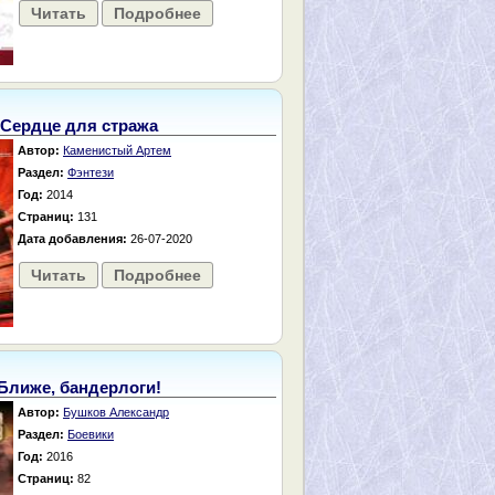
Читать
Подробнее
Сердце для стража
Автор:
Каменистый Артем
Раздел:
Фэнтези
Год:
2014
Страниц:
131
Дата добавления:
26-07-2020
Читать
Подробнее
Ближе, бандерлоги!
Автор:
Бушков Александр
Раздел:
Боевики
Год:
2016
Страниц:
82