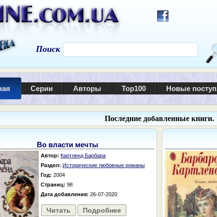
Поиск
ная
Серии
Авторы
Top100
Новые посту
Последние добавленные книги.
Во власти мечты
Автор:
Картленд Барбара
Раздел:
Исторические любовные романы
Год:
2004
Страниц:
98
Дата добавления:
26-07-2020
Читать
Подробнее