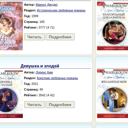
Автор:
Макнот Джудит
Раздел:
Исторические любовные романы
Год:
1999
Страниц:
165
Рейтинг:
3777 (4.71)
Читать
Подробнее
Девушка и злодей
Автор:
Лоренс Ким
Раздел:
Короткие любовные романы
Год:
2011
Страниц:
49
Рейтинг:
3542 (4.42)
Читать
Подробнее