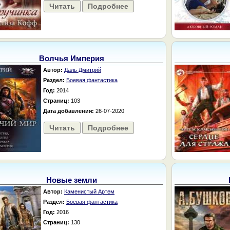
Читать
Подробнее
Волчья Империя
Автор:
Даль Дмитрий
Раздел:
Боевая фантастика
Год:
2014
Страниц:
103
Дата добавления:
26-07-2020
Читать
Подробнее
Новые земли
Автор:
Каменистый Артем
Раздел:
Боевая фантастика
Год:
2016
Страниц:
130