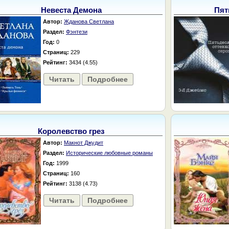
Невеста Демона
Пят
Автор:
Жданова Светлана
Раздел:
Фэнтези
Год:
0
Страниц:
229
Рейтинг:
3434 (4.55)
Читать
Подробнее
Королевство грез
Автор:
Макнот Джудит
Раздел:
Исторические любовные романы
Год:
1999
Страниц:
160
Рейтинг:
3138 (4.73)
Читать
Подробнее