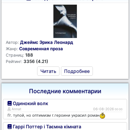
Джеймс Эрика Леонард
Автор:
Современная проза
Жанр:
188
Страниц:
3356 (4.21)
Рейтинг:
Читать
Подробнее
Последние комментарии
Одинокий волк
Annat
06-08-2026
00:00
Гг. тупой, но оптимизм г.героини украсил роман
Гаррі Поттер і Таємна кімната