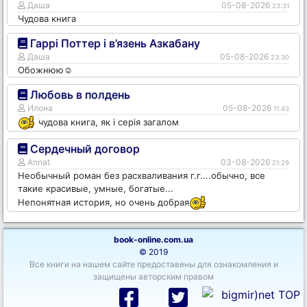
Даша
05-08-2026
23:31
Чудова книга
Гаррі Поттер і в’язень Азкабану
Даша
05-08-2026
23:30
Обожнюю☺️
Любовь в полдень
Илона
05-08-2026
11:43
чудова книга, як і серія загалом
Сердечный договор
Annat
03-08-2026
21:29
Необычный роман без расхваливания г.г....обычно, все
такие красивые, умные, богатые...
Непонятная история, но очень добрая
book-online.com.ua
© 2019
Все книги на нашем сайте предоставены для ознакомления и
защищены авторским правом