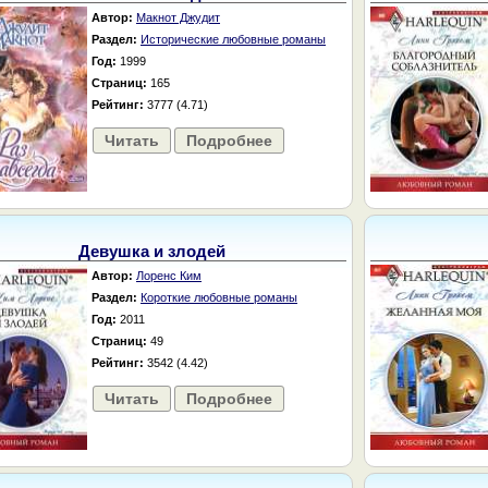
Автор:
Макнот Джудит
Раздел:
Исторические любовные романы
Год:
1999
Страниц:
165
Рейтинг:
3777 (4.71)
Читать
Подробнее
Девушка и злодей
Автор:
Лоренс Ким
Раздел:
Короткие любовные романы
Год:
2011
Страниц:
49
Рейтинг:
3542 (4.42)
Читать
Подробнее