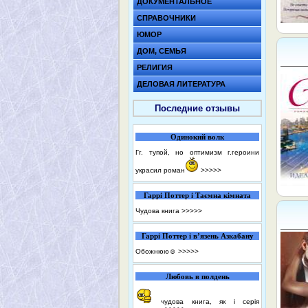
ДОКУМЕНТАЛЬНОЕ
СПРАВОЧНИКИ
ЮМОР
ДОМ, СЕМЬЯ
РЕЛИГИЯ
ДЕЛОВАЯ ЛИТЕРАТУРА
Последние отзывы
Одинокий волк
Гг. тупой, но оптимизм г.героини
украсил роман
>>>>>
Гаррі Поттер і Таємна кімната
Чудова книга
>>>>>
Гаррі Поттер і в’язень Азкабану
Обожнюю☺️
>>>>>
Любовь в полдень
чудова книга, як і серія