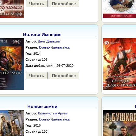
Читать
Подробнее
Волчья Империя
Автор:
Даль Дмитрий
Раздел:
Боевая фантастика
Год:
2014
Страниц:
103
Дата добавления:
26-07-2020
Читать
Подробнее
Новые земли
Автор:
Каменистый Артем
Раздел:
Боевая фантастика
Год:
2016
Страниц:
130