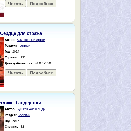
Читать
Подробнее
Сердце для стража
Автор:
Каменистый Артем
Раздел:
Фэнтези
Год:
2014
Страниц:
131
Дата добавления:
26-07-2020
Читать
Подробнее
Ближе, бандерлоги!
Автор:
Бушков Александр
Раздел:
Боевики
Год:
2016
Страниц:
82