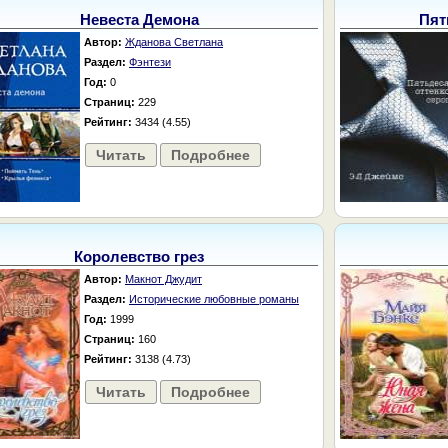
Невеста Демона
Пят
Автор:
Жданова Светлана
Раздел:
Фэнтези
Год:
0
Страниц:
229
Рейтинг:
3434 (4.55)
Читать
Подробнее
Королевство грез
Автор:
Макнот Джудит
Раздел:
Исторические любовные романы
Год:
1999
Страниц:
160
Рейтинг:
3138 (4.73)
Читать
Подробнее