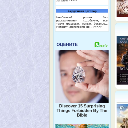
загалом
>>>>>
Сердечный договор
Необычный роман без
расхваливания г.г....обычно, все
такие красивые, умные, богатые...
Непонятная история, но...
>>>>>
ОЦЕНИТЕ
Discover 15 Surprising
Things Forbidden By The
Bible