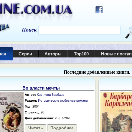
Поиск
ная
Серии
Авторы
Top100
Новые посту
Последние добавленные книги.
Во власти мечты
Автор:
Картленд Барбара
Раздел:
Исторические любовные романы
Год:
2004
Страниц:
98
Дата добавления:
26-07-2020
Читать
Подробнее