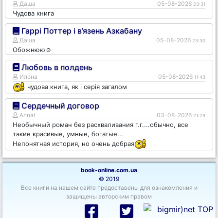
Даша
05-08-2026
23:31
Чудова книга
Гаррі Поттер і в’язень Азкабану
Даша
05-08-2026
23:30
Обожнюю☺️
Любовь в полдень
Илона
05-08-2026
11:43
чудова книга, як і серія загалом
Сердечный договор
Annat
03-08-2026
21:29
Необычный роман без расхваливания г.г....обычно, все
такие красивые, умные, богатые...
Непонятная история, но очень добрая
book-online.com.ua
© 2019
Все книги на нашем сайте предоставены для ознакомления и
защищены авторским правом