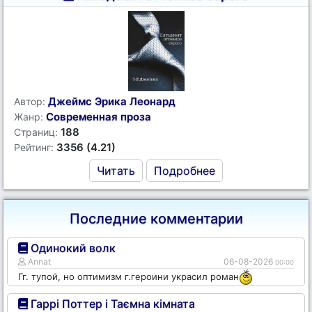
Джеймс Эрика Леонард
Автор:
Современная проза
Жанр:
188
Страниц:
3356 (4.21)
Рейтинг:
Читать
Подробнее
Последние комментарии
Одинокий волк
Annat
06-08-2026
00:00
Гг. тупой, но оптимизм г.героини украсил роман
Гаррі Поттер і Таємна кімната