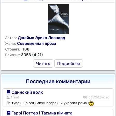
Джеймс Эрика Леонард
Автор:
Современная проза
Жанр:
188
Страниц:
3356 (4.21)
Рейтинг:
Читать
Подробнее
Последние комментарии
Одинокий волк
Annat
06-08-2026
00:00
Гг. тупой, но оптимизм г.героини украсил роман
Гаррі Поттер і Таємна кімната