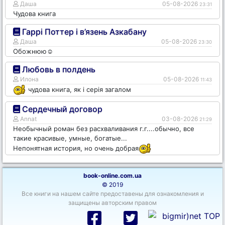
Даша
05-08-2026
23:31
Чудова книга
Гаррі Поттер і в’язень Азкабану
Даша
05-08-2026
23:30
Обожнюю☺️
Любовь в полдень
Илона
05-08-2026
11:43
чудова книга, як і серія загалом
Сердечный договор
Annat
03-08-2026
21:29
Необычный роман без расхваливания г.г....обычно, все
такие красивые, умные, богатые...
Непонятная история, но очень добрая
book-online.com.ua
© 2019
Все книги на нашем сайте предоставены для ознакомления и
защищены авторским правом