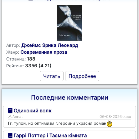
Джеймс Эрика Леонард
Автор:
Современная проза
Жанр:
188
Страниц:
3356 (4.21)
Рейтинг:
Читать
Подробнее
Последние комментарии
Одинокий волк
Annat
06-08-2026
00:00
Гг. тупой, но оптимизм г.героини украсил роман
Гаррі Поттер і Таємна кімната