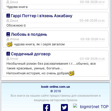
Даша
05-08-2026
23:31
Чудова книга
Гаррі Поттер і в’язень Азкабану
Даша
05-08-2026
23:30
Обожнюю☺️
Любовь в полдень
Илона
05-08-2026
11:43
чудова книга, як і серія загалом
Сердечный договор
Annat
03-08-2026
21:29
Необычный роман без расхваливания г.г....обычно, все
такие красивые, умные, богатые...
Непонятная история, но очень добрая
book-online.com.ua
© 2019
Все книги на нашем сайте предоставены для ознакомления и
защищены авторским правом