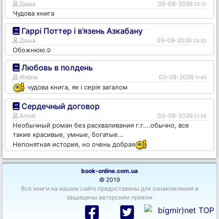
Даша
05-08-2026
23:31
Чудова книга
Гаррі Поттер і в’язень Азкабану
Даша
05-08-2026
23:30
Обожнюю☺️
Любовь в полдень
Илона
05-08-2026
11:43
чудова книга, як і серія загалом
Сердечный договор
Annat
03-08-2026
21:29
Необычный роман без расхваливания г.г....обычно, все
такие красивые, умные, богатые...
Непонятная история, но очень добрая
book-online.com.ua
© 2019
Все книги на нашем сайте предоставены для ознакомления и
защищены авторским правом