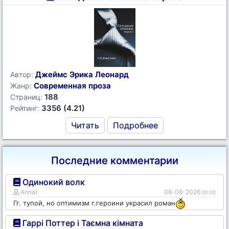
Джеймс Эрика Леонард
Автор:
Современная проза
Жанр:
188
Страниц:
3356 (4.21)
Рейтинг:
Читать
Подробнее
Последние комментарии
Одинокий волк
Annat
06-08-2026
00:00
Гг. тупой, но оптимизм г.героини украсил роман
Гаррі Поттер і Таємна кімната