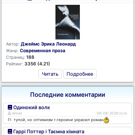
Джеймс Эрика Леонард
Автор:
Современная проза
Жанр:
188
Страниц:
3356 (4.21)
Рейтинг:
Читать
Подробнее
Последние комментарии
Одинокий волк
Annat
06-08-2026
00:00
Гг. тупой, но оптимизм г.героини украсил роман
Гаррі Поттер і Таємна кімната