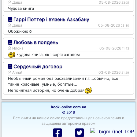
Даша
05-08-2026
23:31
Чудова книга
Гаррі Поттер і в’язень Азкабану
Даша
05-08-2026
23:30
Обожнюю☺️
Любовь в полдень
Илона
05-08-2026
11:43
чудова книга, як і серія загалом
Сердечный договор
Annat
03-08-2026
21:29
Необычный роман без расхваливания г.г....обычно, все
такие красивые, умные, богатые...
Непонятная история, но очень добрая
book-online.com.ua
© 2019
Все книги на нашем сайте предоставены для ознакомления и
защищены авторским правом