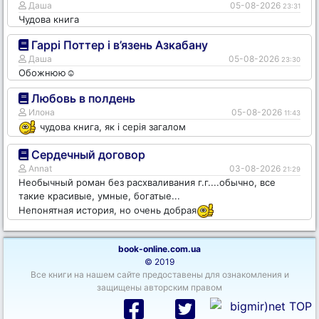
Даша
05-08-2026
23:31
Чудова книга
Гаррі Поттер і в’язень Азкабану
Даша
05-08-2026
23:30
Обожнюю☺️
Любовь в полдень
Илона
05-08-2026
11:43
чудова книга, як і серія загалом
Сердечный договор
Annat
03-08-2026
21:29
Необычный роман без расхваливания г.г....обычно, все
такие красивые, умные, богатые...
Непонятная история, но очень добрая
book-online.com.ua
© 2019
Все книги на нашем сайте предоставены для ознакомления и
защищены авторским правом