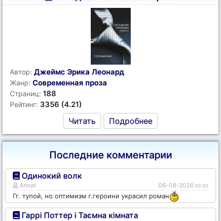
Джеймс Эрика Леонард
Автор:
Современная проза
Жанр:
188
Страниц:
3356 (4.21)
Рейтинг:
Читать
Подробнее
Последние комментарии
Одинокий волк
Annat
06-08-2026
00:00
Гг. тупой, но оптимизм г.героини украсил роман
Гаррі Поттер і Таємна кімната