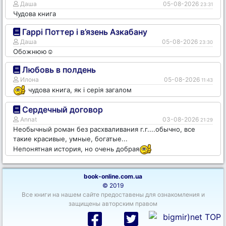
Даша
05-08-2026
23:31
Чудова книга
Гаррі Поттер і в’язень Азкабану
Даша
05-08-2026
23:30
Обожнюю☺️
Любовь в полдень
Илона
05-08-2026
11:43
чудова книга, як і серія загалом
Сердечный договор
Annat
03-08-2026
21:29
Необычный роман без расхваливания г.г....обычно, все
такие красивые, умные, богатые...
Непонятная история, но очень добрая
book-online.com.ua
© 2019
Все книги на нашем сайте предоставены для ознакомления и
защищены авторским правом