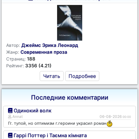
Джеймс Эрика Леонард
Автор:
Современная проза
Жанр:
188
Страниц:
3356 (4.21)
Рейтинг:
Читать
Подробнее
Последние комментарии
Одинокий волк
Annat
06-08-2026
00:00
Гг. тупой, но оптимизм г.героини украсил роман
Гаррі Поттер і Таємна кімната