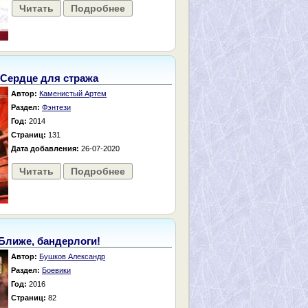
Читать
Подробнее
Сердце для стража
Автор:
Каменистый Артем
Раздел:
Фэнтези
Год:
2014
Страниц:
131
Дата добавления:
26-07-2020
Читать
Подробнее
Ближе, бандерлоги!
Автор:
Бушков Александр
Раздел:
Боевики
Год:
2016
Страниц:
82