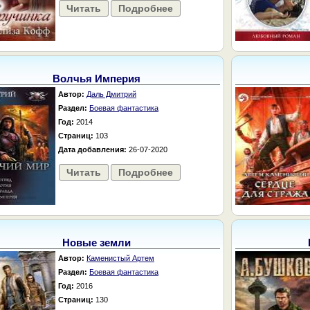
Читать
Подробнее
Волчья Империя
Автор:
Даль Дмитрий
Раздел:
Боевая фантастика
Год:
2014
Страниц:
103
Дата добавления:
26-07-2020
Читать
Подробнее
Новые земли
Автор:
Каменистый Артем
Раздел:
Боевая фантастика
Год:
2016
Страниц:
130