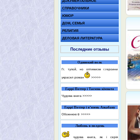
ДОКУМЕНТАЛЬНОЕ
СПРАВОЧНИКИ
ЮМОР
ДОМ, СЕМЬЯ
РЕЛИГИЯ
ДЕЛОВАЯ ЛИТЕРАТУРА
Последние отзывы
Одинокий волк
Гг. тупой, но оптимизм г.героини
украсил роман
>>>>>
Гаррі Поттер і Таємна кімната
Чудова книга
>>>>>
Гаррі Поттер і в’язень Азкабану
Обожнюю☺️
>>>>>
Любовь в полдень
чудова книга, як і серія