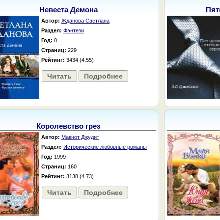
Невеста Демона
Пят
Автор:
Жданова Светлана
Раздел:
Фэнтези
Год:
0
Страниц:
229
Рейтинг:
3434 (4.55)
Читать
Подробнее
Королевство грез
Автор:
Макнот Джудит
Раздел:
Исторические любовные романы
Год:
1999
Страниц:
160
Рейтинг:
3138 (4.73)
Читать
Подробнее