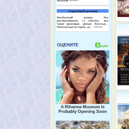
загалом
>>>>>
Сердечный договор
Необычный роман без
расхваливания г.г....обычно, все
такие красивые, умные, богатые...
Непонятная история, но...
>>>>>
ОЦЕНИТЕ
A Rihanna Museum Is
Probably Opening Soon