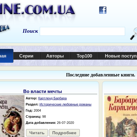
Поиск
ная
Серии
Авторы
Top100
Новые посту
Последние добавленные книги.
Во власти мечты
Автор:
Картленд Барбара
Раздел:
Исторические любовные романы
Год:
2004
Страниц:
98
Дата добавления:
26-07-2020
Читать
Подробнее