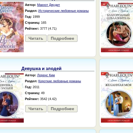
Автор:
Макнот Джудит
Раздел:
Исторические любовные романы
Год:
1999
Страниц:
165
Рейтинг:
3777 (4.71)
Читать
Подробнее
Девушка и злодей
Автор:
Лоренс Ким
Раздел:
Короткие любовные романы
Год:
2011
Страниц:
49
Рейтинг:
3542 (4.42)
Читать
Подробнее