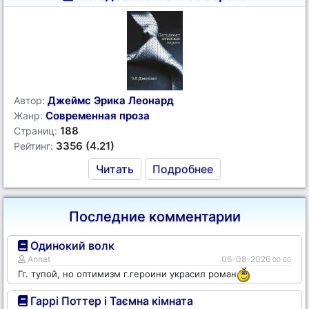
Джеймс Эрика Леонард
Автор:
Современная проза
Жанр:
188
Страниц:
3356 (4.21)
Рейтинг:
Читать
Подробнее
Последние комментарии
Одинокий волк
Annat
06-08-2026
00:00
Гг. тупой, но оптимизм г.героини украсил роман
Гаррі Поттер і Таємна кімната