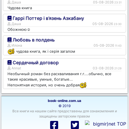
Даша
05-08-2026
23:31
Чудова книга
Гаррі Поттер і в’язень Азкабану
Даша
05-08-2026
23:30
Обожнюю☺️
Любовь в полдень
Илона
05-08-2026
11:43
чудова книга, як і серія загалом
Сердечный договор
Annat
03-08-2026
21:29
Необычный роман без расхваливания г.г....обычно, все
такие красивые, умные, богатые...
Непонятная история, но очень добрая
book-online.com.ua
© 2019
Все книги на нашем сайте предоставены для ознакомления и
защищены авторским правом