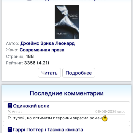
Джеймс Эрика Леонард
Автор:
Современная проза
Жанр:
188
Страниц:
3356 (4.21)
Рейтинг:
Читать
Подробнее
Последние комментарии
Одинокий волк
Annat
06-08-2026
00:00
Гг. тупой, но оптимизм г.героини украсил роман
Гаррі Поттер і Таємна кімната