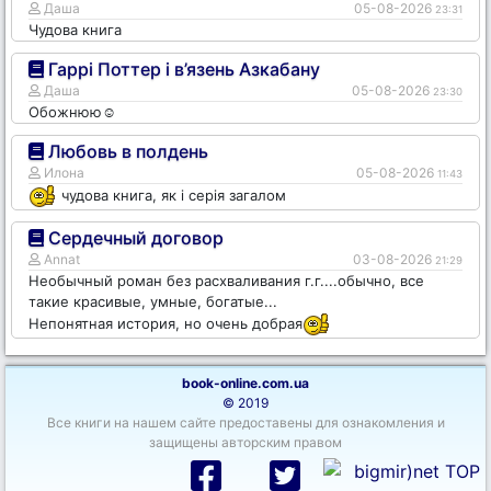
Даша
05-08-2026
23:31
Чудова книга
Гаррі Поттер і в’язень Азкабану
Даша
05-08-2026
23:30
Обожнюю☺️
Любовь в полдень
Илона
05-08-2026
11:43
чудова книга, як і серія загалом
Сердечный договор
Annat
03-08-2026
21:29
Необычный роман без расхваливания г.г....обычно, все
такие красивые, умные, богатые...
Непонятная история, но очень добрая
book-online.com.ua
© 2019
Все книги на нашем сайте предоставены для ознакомления и
защищены авторским правом