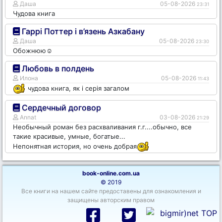
Даша
05-08-2026
23:31
Чудова книга
Гаррі Поттер і в’язень Азкабану
Даша
05-08-2026
23:30
Обожнюю☺️
Любовь в полдень
Илона
05-08-2026
11:43
чудова книга, як і серія загалом
Сердечный договор
Annat
03-08-2026
21:29
Необычный роман без расхваливания г.г....обычно, все
такие красивые, умные, богатые...
Непонятная история, но очень добрая
book-online.com.ua
© 2019
Все книги на нашем сайте предоставены для ознакомления и
защищены авторским правом