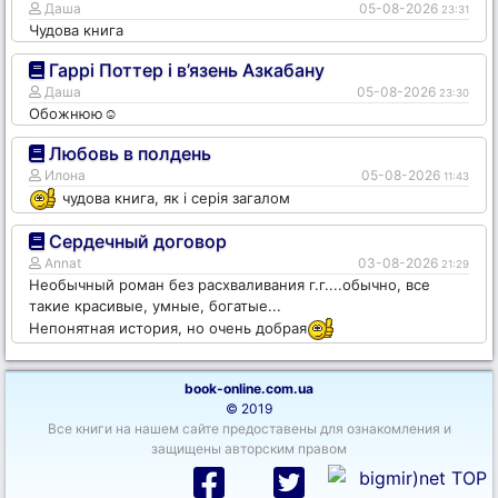
Даша
05-08-2026
23:31
Чудова книга
Гаррі Поттер і в’язень Азкабану
Даша
05-08-2026
23:30
Обожнюю☺️
Любовь в полдень
Илона
05-08-2026
11:43
чудова книга, як і серія загалом
Сердечный договор
Annat
03-08-2026
21:29
Необычный роман без расхваливания г.г....обычно, все
такие красивые, умные, богатые...
Непонятная история, но очень добрая
book-online.com.ua
© 2019
Все книги на нашем сайте предоставены для ознакомления и
защищены авторским правом