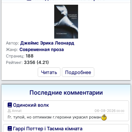
Джеймс Эрика Леонард
Автор:
Современная проза
Жанр:
188
Страниц:
3356 (4.21)
Рейтинг:
Читать
Подробнее
Последние комментарии
Одинокий волк
Annat
06-08-2026
00:00
Гг. тупой, но оптимизм г.героини украсил роман
Гаррі Поттер і Таємна кімната