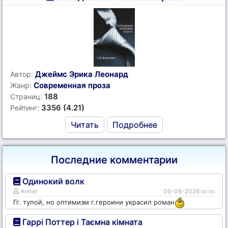
Джеймс Эрика Леонард
Автор:
Современная проза
Жанр:
188
Страниц:
3356 (4.21)
Рейтинг:
Читать
Подробнее
Последние комментарии
Одинокий волк
Annat
06-08-2026
00:00
Гг. тупой, но оптимизм г.героини украсил роман
Гаррі Поттер і Таємна кімната