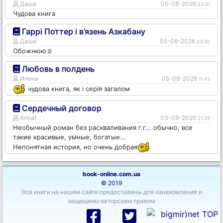
Даша
05-08-2026
23:31
Чудова книга
Гаррі Поттер і в’язень Азкабану
Даша
05-08-2026
23:30
Обожнюю☺️
Любовь в полдень
Илона
05-08-2026
11:43
чудова книга, як і серія загалом
Сердечный договор
Annat
03-08-2026
21:29
Необычный роман без расхваливания г.г....обычно, все
такие красивые, умные, богатые...
Непонятная история, но очень добрая
book-online.com.ua
© 2019
Все книги на нашем сайте предоставены для ознакомления и
защищены авторским правом