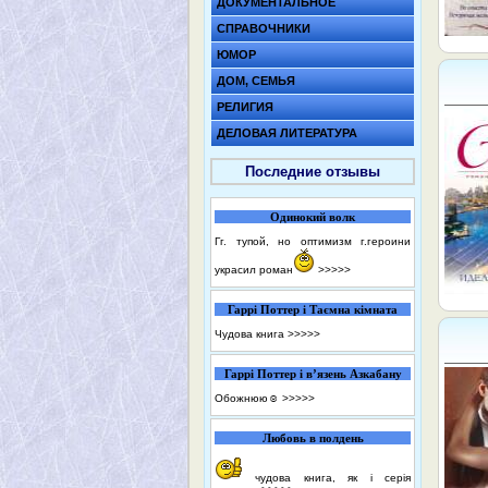
ДОКУМЕНТАЛЬНОЕ
СПРАВОЧНИКИ
ЮМОР
ДОМ, СЕМЬЯ
РЕЛИГИЯ
ДЕЛОВАЯ ЛИТЕРАТУРА
Последние отзывы
Одинокий волк
Гг. тупой, но оптимизм г.героини
украсил роман
>>>>>
Гаррі Поттер і Таємна кімната
Чудова книга
>>>>>
Гаррі Поттер і в’язень Азкабану
Обожнюю☺️
>>>>>
Любовь в полдень
чудова книга, як і серія