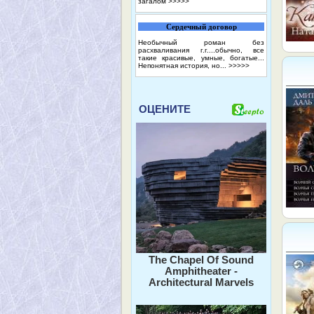
загалом
>>>>>
Сердечный договор
Необычный роман без
расхваливания г.г....обычно, все
такие красивые, умные, богатые...
Непонятная история, но...
>>>>>
ОЦЕНИТЕ
The Chapel Of Sound
Amphitheater -
Architectural Marvels