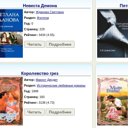
Невеста Демона
Пят
Автор:
Жданова Светлана
Раздел:
Фэнтези
Год:
0
Страниц:
229
Рейтинг:
3434 (4.55)
Читать
Подробнее
Королевство грез
Автор:
Макнот Джудит
Раздел:
Исторические любовные романы
Год:
1999
Страниц:
160
Рейтинг:
3138 (4.73)
Читать
Подробнее