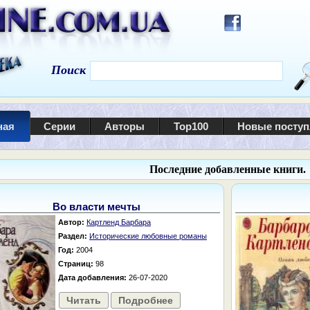
Поиск
ная
Серии
Авторы
Top100
Новые посту
Последние добавленные книги.
Во власти мечты
Автор:
Картленд Барбара
Раздел:
Исторические любовные романы
Год:
2004
Страниц:
98
Дата добавления:
26-07-2020
Читать
Подробнее