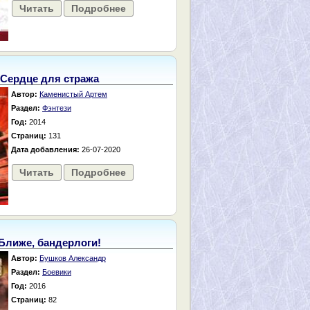
Читать
Подробнее
Сердце для стража
Автор:
Каменистый Артем
Раздел:
Фэнтези
Год:
2014
Страниц:
131
Дата добавления:
26-07-2020
Читать
Подробнее
Ближе, бандерлоги!
Автор:
Бушков Александр
Раздел:
Боевики
Год:
2016
Страниц:
82