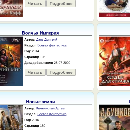
Читать
Подробнее
Волчья Империя
Автор:
Даль Дмитрий
Раздел:
Боевая фантастика
Год:
2014
Страниц:
103
Дата добавления:
26-07-2020
Читать
Подробнее
Новые земли
Автор:
Каменистый Артем
Раздел:
Боевая фантастика
Год:
2016
Страниц:
130