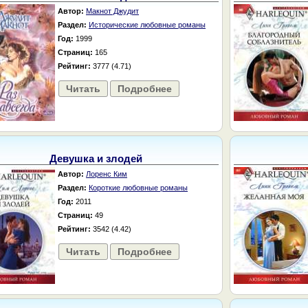
Автор:
Макнот Джудит
Раздел:
Исторические любовные романы
Год:
1999
Страниц:
165
Рейтинг:
3777 (4.71)
Читать
Подробнее
Девушка и злодей
Автор:
Лоренс Ким
Раздел:
Короткие любовные романы
Год:
2011
Страниц:
49
Рейтинг:
3542 (4.42)
Читать
Подробнее