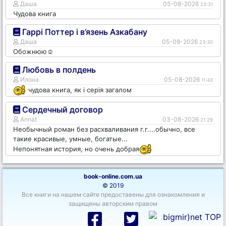
Даша
05-08-2026
23:31
Чудова книга
Гаррі Поттер і в’язень Азкабану
Даша
05-08-2026
23:30
Обожнюю☺️
Любовь в полдень
Илона
05-08-2026
11:43
чудова книга, як і серія загалом
Сердечный договор
Annat
03-08-2026
21:29
Необычный роман без расхваливания г.г....обычно, все
такие красивые, умные, богатые...
Непонятная история, но очень добрая
book-online.com.ua
© 2019
Все книги на нашем сайте предоставены для ознакомления и
защищены авторским правом