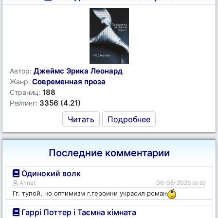
Джеймс Эрика Леонард
Автор:
Современная проза
Жанр:
188
Страниц:
3356 (4.21)
Рейтинг:
Читать
Подробнее
Последние комментарии
Одинокий волк
Annat
06-08-2026
00:00
Гг. тупой, но оптимизм г.героини украсил роман
Гаррі Поттер і Таємна кімната