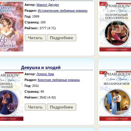
Автор:
Макнот Джудит
Раздел:
Исторические любовные романы
Год:
1999
Страниц:
165
Рейтинг:
3777 (4.71)
Читать
Подробнее
Девушка и злодей
Автор:
Лоренс Ким
Раздел:
Короткие любовные романы
Год:
2011
Страниц:
49
Рейтинг:
3542 (4.42)
Читать
Подробнее