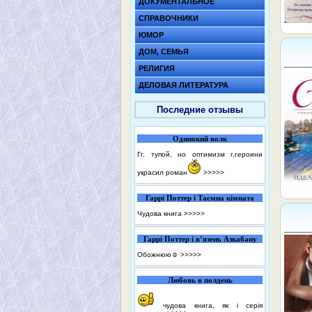
ДОКУМЕНТАЛЬНОЕ
СПРАВОЧНИКИ
ЮМОР
ДОМ, СЕМЬЯ
РЕЛИГИЯ
ДЕЛОВАЯ ЛИТЕРАТУРА
Последние отзывы
Одинокий волк
Гг. тупой, но оптимизм г.героини
украсил роман
>>>>>
Гаррі Поттер і Таємна кімната
Чудова книга
>>>>>
Гаррі Поттер і в’язень Азкабану
Обожнюю☺️
>>>>>
Любовь в полдень
чудова книга, як і серія