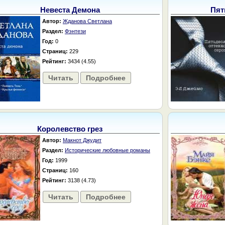
Невеста Демона
Пят
Автор:
Жданова Светлана
Раздел:
Фэнтези
Год:
0
Страниц:
229
Рейтинг:
3434 (4.55)
Читать
Подробнее
Королевство грез
Автор:
Макнот Джудит
Раздел:
Исторические любовные романы
Год:
1999
Страниц:
160
Рейтинг:
3138 (4.73)
Читать
Подробнее