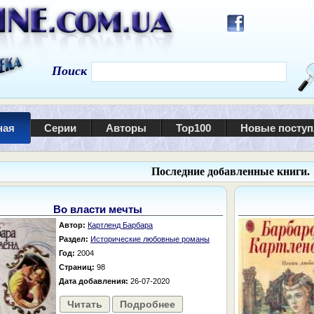
Поиск
ная
Серии
Авторы
Top100
Новые посту
Последние добавленные книги.
Во власти мечты
Автор:
Картленд Барбара
Раздел:
Исторические любовные романы
Год:
2004
Страниц:
98
Дата добавления:
26-07-2020
Читать
Подробнее