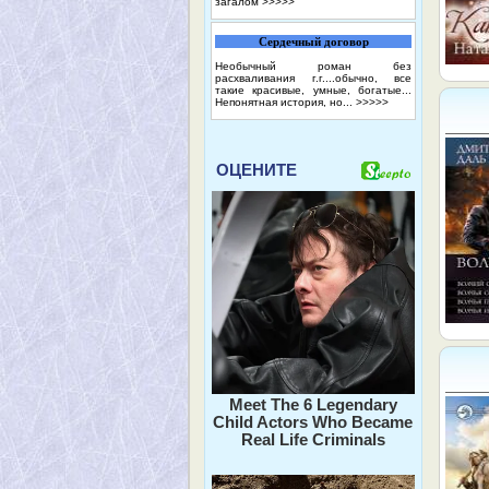
загалом
>>>>>
Сердечный договор
Необычный роман без
расхваливания г.г....обычно, все
такие красивые, умные, богатые...
Непонятная история, но...
>>>>>
ОЦЕНИТЕ
Meet The 6 Legendary
Child Actors Who Became
Real Life Criminals