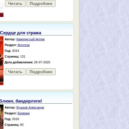
Читать
Подробнее
Сердце для стража
Автор:
Каменистый Артем
Раздел:
Фэнтези
Год:
2014
Страниц:
131
Дата добавления:
26-07-2020
Читать
Подробнее
Ближе, бандерлоги!
Автор:
Бушков Александр
Раздел:
Боевики
Год:
2016
Страниц:
82