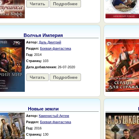
Читать
Подробнее
Волчья Империя
Автор:
Даль Дмитрий
Раздел:
Боевая фантастика
Год:
2014
Страниц:
103
Дата добавления:
26-07-2020
Читать
Подробнее
Новые земли
Автор:
Каменистый Артем
Раздел:
Боевая фантастика
Год:
2016
Страниц:
130