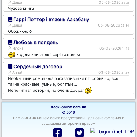
Даша
05-08-2026
23:31
Чудова книга
Гаррі Поттер і в’язень Азкабану
Даша
05-08-2026
23:30
Обожнюю☺️
Любовь в полдень
Илона
05-08-2026
11:43
чудова книга, як і серія загалом
Сердечный договор
Annat
03-08-2026
21:29
Необычный роман без расхваливания г.г....обычно, все
такие красивые, умные, богатые...
Непонятная история, но очень добрая
book-online.com.ua
© 2019
Все книги на нашем сайте предоставены для ознакомления и
защищены авторским правом