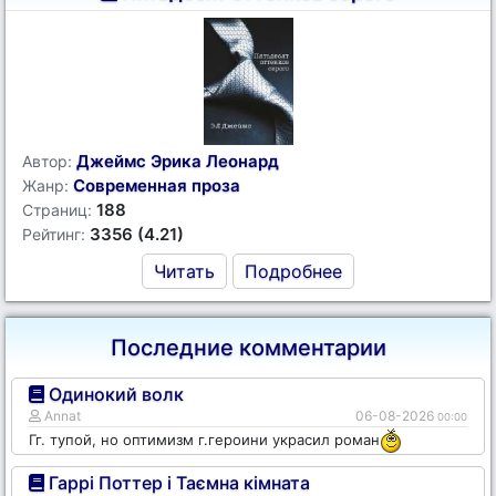
Джеймс Эрика Леонард
Автор:
Современная проза
Жанр:
188
Страниц:
3356 (4.21)
Рейтинг:
Читать
Подробнее
Последние комментарии
Одинокий волк
Annat
06-08-2026
00:00
Гг. тупой, но оптимизм г.героини украсил роман
Гаррі Поттер і Таємна кімната