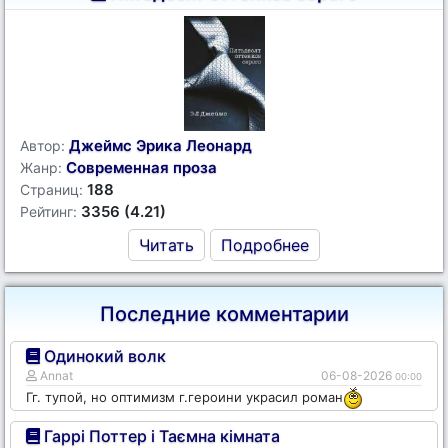
Джеймс Эрика Леонард
Автор:
Современная проза
Жанр:
188
Страниц:
3356 (4.21)
Рейтинг:
Читать
Подробнее
Последние комментарии
Одинокий волк
Annat
06-08-2026
00:00
Гг. тупой, но оптимизм г.героини украсил роман
Гаррі Поттер і Таємна кімната