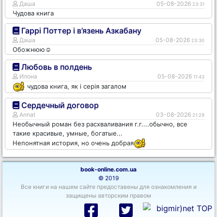
Даша
05-08-2026
23:31
Чудова книга
Гаррі Поттер і в’язень Азкабану
Даша
05-08-2026
23:30
Обожнюю☺️
Любовь в полдень
Илона
05-08-2026
11:43
чудова книга, як і серія загалом
Сердечный договор
Annat
03-08-2026
21:29
Необычный роман без расхваливания г.г....обычно, все
такие красивые, умные, богатые...
Непонятная история, но очень добрая
book-online.com.ua
© 2019
Все книги на нашем сайте предоставены для ознакомления и
защищены авторским правом