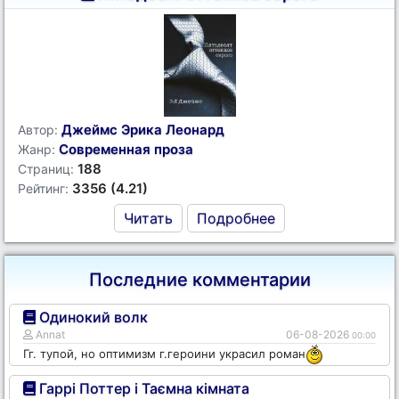
Джеймс Эрика Леонард
Автор:
Современная проза
Жанр:
188
Страниц:
3356 (4.21)
Рейтинг:
Читать
Подробнее
Последние комментарии
Одинокий волк
Annat
06-08-2026
00:00
Гг. тупой, но оптимизм г.героини украсил роман
Гаррі Поттер і Таємна кімната