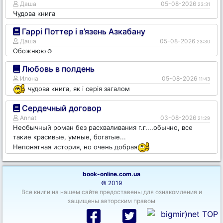
Даша
05-08-2026
23:31
Чудова книга
Гаррі Поттер і в’язень Азкабану
Даша
05-08-2026
23:30
Обожнюю☺️
Любовь в полдень
Илона
05-08-2026
11:43
чудова книга, як і серія загалом
Сердечный договор
Annat
03-08-2026
21:29
Необычный роман без расхваливания г.г....обычно, все
такие красивые, умные, богатые...
Непонятная история, но очень добрая
book-online.com.ua
© 2019
Все книги на нашем сайте предоставены для ознакомления и
защищены авторским правом