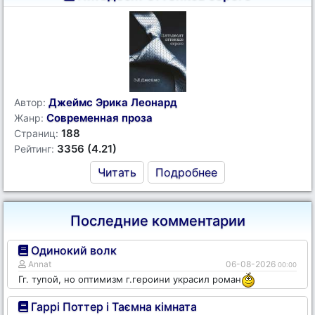
Джеймс Эрика Леонард
Автор:
Современная проза
Жанр:
188
Страниц:
3356 (4.21)
Рейтинг:
Читать
Подробнее
Последние комментарии
Одинокий волк
Annat
06-08-2026
00:00
Гг. тупой, но оптимизм г.героини украсил роман
Гаррі Поттер і Таємна кімната