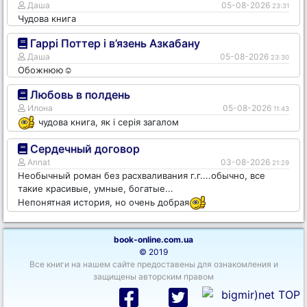
Даша
05-08-2026
23:31
Чудова книга
Гаррі Поттер і в’язень Азкабану
Даша
05-08-2026
23:30
Обожнюю☺️
Любовь в полдень
Илона
05-08-2026
11:43
чудова книга, як і серія загалом
Сердечный договор
Annat
03-08-2026
21:29
Необычный роман без расхваливания г.г....обычно, все
такие красивые, умные, богатые...
Непонятная история, но очень добрая
book-online.com.ua
© 2019
Все книги на нашем сайте предоставены для ознакомления и
защищены авторским правом