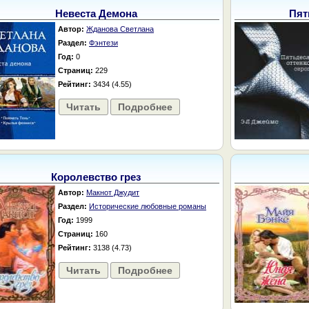
Невеста Демона
Пят
Автор:
Жданова Светлана
Раздел:
Фэнтези
Год:
0
Страниц:
229
Рейтинг:
3434 (4.55)
Читать
Подробнее
Королевство грез
Автор:
Макнот Джудит
Раздел:
Исторические любовные романы
Год:
1999
Страниц:
160
Рейтинг:
3138 (4.73)
Читать
Подробнее