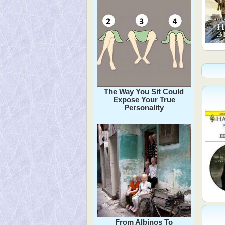
The Way You Sit Could
Expose Your True
Personality
From Albinos To