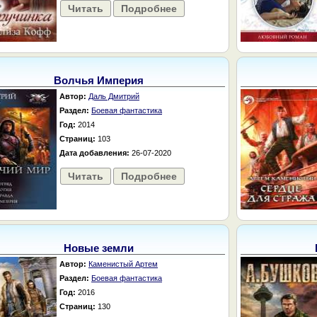
Читать
Подробнее
Волчья Империя
Автор:
Даль Дмитрий
Раздел:
Боевая фантастика
Год:
2014
Страниц:
103
Дата добавления:
26-07-2020
Читать
Подробнее
Новые земли
Автор:
Каменистый Артем
Раздел:
Боевая фантастика
Год:
2016
Страниц:
130