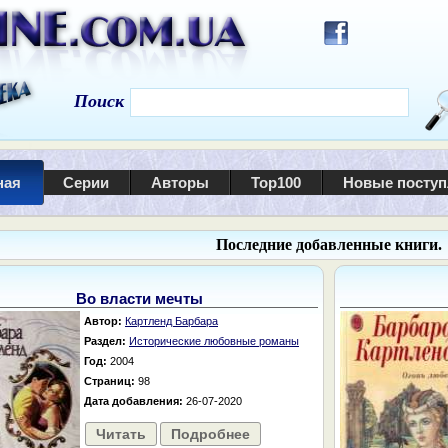
Поиск
ная
Серии
Авторы
Top100
Новые посту
Последние добавленные книги.
Во власти мечты
Автор:
Картленд Барбара
Раздел:
Исторические любовные романы
Год:
2004
Страниц:
98
Дата добавления:
26-07-2020
Читать
Подробнее