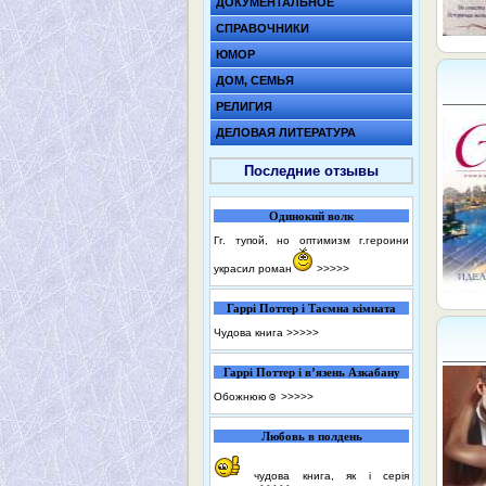
ДОКУМЕНТАЛЬНОЕ
СПРАВОЧНИКИ
ЮМОР
ДОМ, СЕМЬЯ
РЕЛИГИЯ
ДЕЛОВАЯ ЛИТЕРАТУРА
Последние отзывы
Одинокий волк
Гг. тупой, но оптимизм г.героини
украсил роман
>>>>>
Гаррі Поттер і Таємна кімната
Чудова книга
>>>>>
Гаррі Поттер і в’язень Азкабану
Обожнюю☺️
>>>>>
Любовь в полдень
чудова книга, як і серія