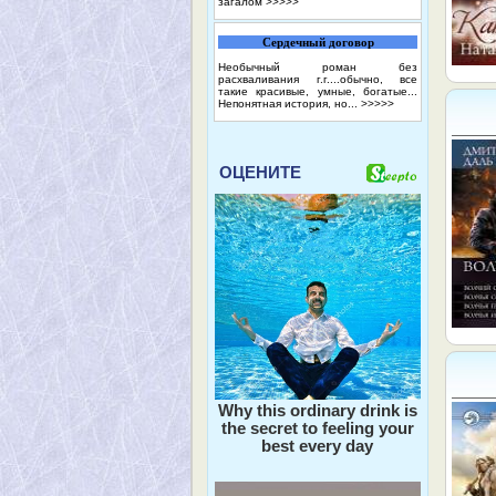
загалом
>>>>>
Сердечный договор
Необычный роман без
расхваливания г.г....обычно, все
такие красивые, умные, богатые...
Непонятная история, но...
>>>>>
ОЦЕНИТЕ
Why this ordinary drink is
the secret to feeling your
best every day