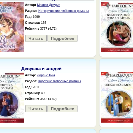
Автор:
Макнот Джудит
Раздел:
Исторические любовные романы
Год:
1999
Страниц:
165
Рейтинг:
3777 (4.71)
Читать
Подробнее
Девушка и злодей
Автор:
Лоренс Ким
Раздел:
Короткие любовные романы
Год:
2011
Страниц:
49
Рейтинг:
3542 (4.42)
Читать
Подробнее