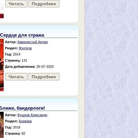
Читать
Подробнее
Сердце для стража
Автор:
Каменистый Артем
Раздел:
Фэнтези
Год:
2014
Страниц:
131
Дата добавления:
26-07-2020
Читать
Подробнее
Ближе, бандерлоги!
Автор:
Бушков Александр
Раздел:
Боевики
Год:
2016
Страниц:
82