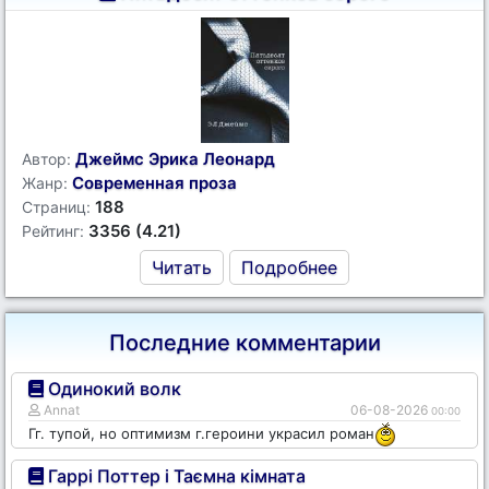
Джеймс Эрика Леонард
Автор:
Современная проза
Жанр:
188
Страниц:
3356 (4.21)
Рейтинг:
Читать
Подробнее
Последние комментарии
Одинокий волк
Annat
06-08-2026
00:00
Гг. тупой, но оптимизм г.героини украсил роман
Гаррі Поттер і Таємна кімната