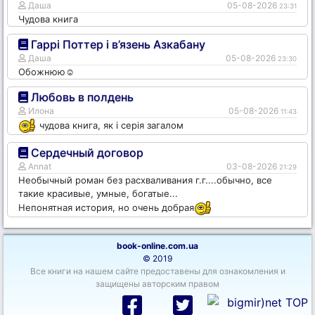
Даша
05-08-2026
23:31
Чудова книга
Гаррі Поттер і в’язень Азкабану
Даша
05-08-2026
23:30
Обожнюю☺️
Любовь в полдень
Илона
05-08-2026
11:43
чудова книга, як і серія загалом
Сердечный договор
Annat
03-08-2026
21:29
Необычный роман без расхваливания г.г....обычно, все
такие красивые, умные, богатые...
Непонятная история, но очень добрая
book-online.com.ua
© 2019
Все книги на нашем сайте предоставены для ознакомления и
защищены авторским правом