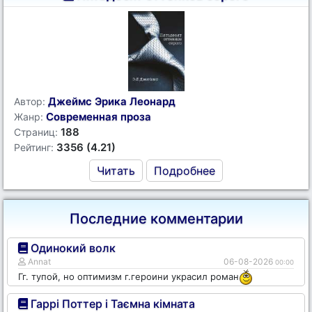
Джеймс Эрика Леонард
Автор:
Современная проза
Жанр:
188
Страниц:
3356 (4.21)
Рейтинг:
Читать
Подробнее
Последние комментарии
Одинокий волк
Annat
06-08-2026
00:00
Гг. тупой, но оптимизм г.героини украсил роман
Гаррі Поттер і Таємна кімната