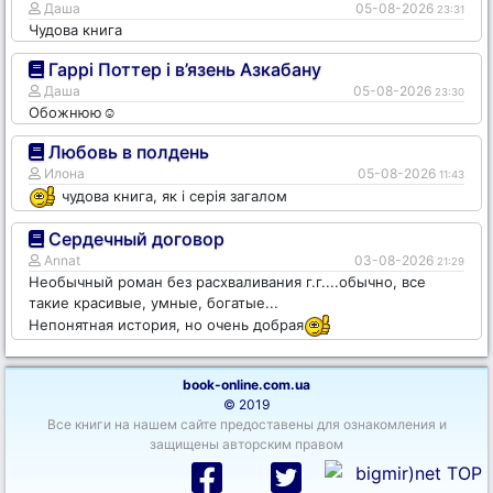
Даша
05-08-2026
23:31
Чудова книга
Гаррі Поттер і в’язень Азкабану
Даша
05-08-2026
23:30
Обожнюю☺️
Любовь в полдень
Илона
05-08-2026
11:43
чудова книга, як і серія загалом
Сердечный договор
Annat
03-08-2026
21:29
Необычный роман без расхваливания г.г....обычно, все
такие красивые, умные, богатые...
Непонятная история, но очень добрая
book-online.com.ua
© 2019
Все книги на нашем сайте предоставены для ознакомления и
защищены авторским правом