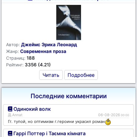
Джеймс Эрика Леонард
Автор:
Современная проза
Жанр:
188
Страниц:
3356 (4.21)
Рейтинг:
Читать
Подробнее
Последние комментарии
Одинокий волк
Annat
06-08-2026
00:00
Гг. тупой, но оптимизм г.героини украсил роман
Гаррі Поттер і Таємна кімната