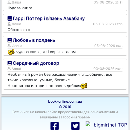
Даша
05-08-2026
23:31
Чудова книга
Гаррі Поттер і в’язень Азкабану
Даша
05-08-2026
23:30
Обожнюю☺️
Любовь в полдень
Илона
05-08-2026
11:43
чудова книга, як і серія загалом
Сердечный договор
Annat
03-08-2026
21:29
Необычный роман без расхваливания г.г....обычно, все
такие красивые, умные, богатые...
Непонятная история, но очень добрая
book-online.com.ua
© 2019
Все книги на нашем сайте предоставены для ознакомления и
защищены авторским правом