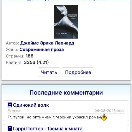
Джеймс Эрика Леонард
Автор:
Современная проза
Жанр:
188
Страниц:
3356 (4.21)
Рейтинг:
Читать
Подробнее
Последние комментарии
Одинокий волк
Annat
06-08-2026
00:00
Гг. тупой, но оптимизм г.героини украсил роман
Гаррі Поттер і Таємна кімната