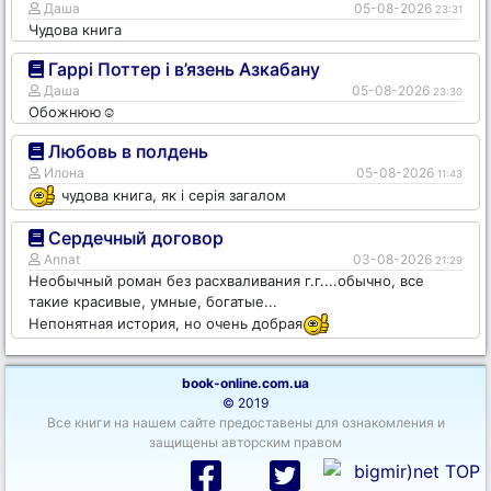
Даша
05-08-2026
23:31
Чудова книга
Гаррі Поттер і в’язень Азкабану
Даша
05-08-2026
23:30
Обожнюю☺️
Любовь в полдень
Илона
05-08-2026
11:43
чудова книга, як і серія загалом
Сердечный договор
Annat
03-08-2026
21:29
Необычный роман без расхваливания г.г....обычно, все
такие красивые, умные, богатые...
Непонятная история, но очень добрая
book-online.com.ua
© 2019
Все книги на нашем сайте предоставены для ознакомления и
защищены авторским правом