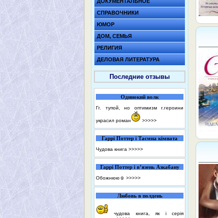
ДОКУМЕНТАЛЬНОЕ
СПРАВОЧНИКИ
ЮМОР
ДОМ, СЕМЬЯ
РЕЛИГИЯ
ДЕЛОВАЯ ЛИТЕРАТУРА
Последние отзывы
Одинокий волк
Гг. тупой, но оптимизм г.героини
украсил роман
>>>>>
Гаррі Поттер і Таємна кімната
Чудова книга
>>>>>
Гаррі Поттер і в’язень Азкабану
Обожнюю☺️
>>>>>
Любовь в полдень
чудова книга, як і серія