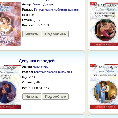
Автор:
Макнот Джудит
Раздел:
Исторические любовные романы
Год:
1999
Страниц:
165
Рейтинг:
3777 (4.71)
Читать
Подробнее
Девушка и злодей
Автор:
Лоренс Ким
Раздел:
Короткие любовные романы
Год:
2011
Страниц:
49
Рейтинг:
3542 (4.42)
Читать
Подробнее