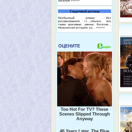
загалом
>>>>>
Сердечный договор
Необычный роман без
расхваливания г.г....обычно, все
такие красивые, умные, богатые...
Непонятная история, но...
>>>>>
ОЦЕНИТЕ
Too Hot For TV? These
Scenes Slipped Through
Anyway
46 Years Later, The Blue