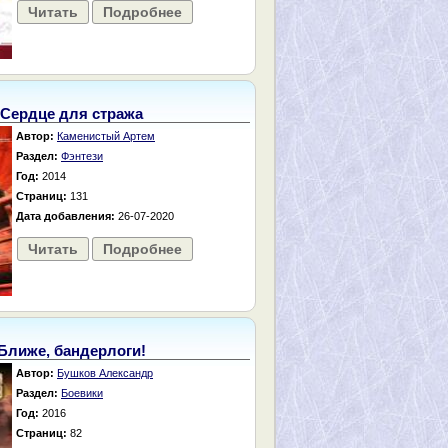
Читать
Подробнее
Сердце для стража
Автор:
Каменистый Артем
Раздел:
Фэнтези
Год:
2014
Страниц:
131
Дата добавления:
26-07-2020
Читать
Подробнее
Ближе, бандерлоги!
Автор:
Бушков Александр
Раздел:
Боевики
Год:
2016
Страниц:
82