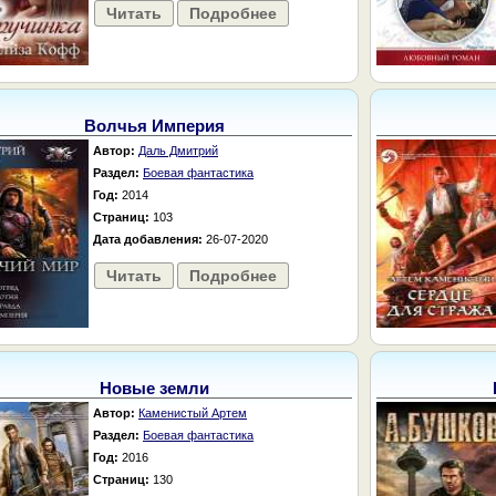
Читать
Подробнее
Волчья Империя
Автор:
Даль Дмитрий
Раздел:
Боевая фантастика
Год:
2014
Страниц:
103
Дата добавления:
26-07-2020
Читать
Подробнее
Новые земли
Автор:
Каменистый Артем
Раздел:
Боевая фантастика
Год:
2016
Страниц:
130