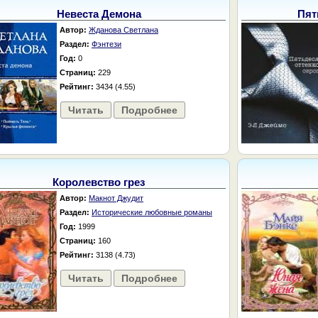
Невеста Демона
Пят
Автор:
Жданова Светлана
Раздел:
Фэнтези
Год:
0
Страниц:
229
Рейтинг:
3434 (4.55)
Читать
Подробнее
Королевство грез
Автор:
Макнот Джудит
Раздел:
Исторические любовные романы
Год:
1999
Страниц:
160
Рейтинг:
3138 (4.73)
Читать
Подробнее