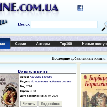
Поиск
ная
Серии
Авторы
Top100
Новые посту
Последние добавленные книги.
Во власти мечты
Автор:
Картленд Барбара
Раздел:
Исторические любовные романы
Год:
2004
Страниц:
98
Дата добавления:
26-07-2020
Читать
Подробнее