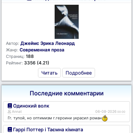
Джеймс Эрика Леонард
Автор:
Современная проза
Жанр:
188
Страниц:
3356 (4.21)
Рейтинг:
Читать
Подробнее
Последние комментарии
Одинокий волк
Annat
06-08-2026
00:00
Гг. тупой, но оптимизм г.героини украсил роман
Гаррі Поттер і Таємна кімната