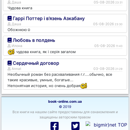
Даша
05-08-2026
23:31
Чудова книга
Гаррі Поттер і в’язень Азкабану
Даша
05-08-2026
23:30
Обожнюю☺️
Любовь в полдень
Илона
05-08-2026
11:43
чудова книга, як і серія загалом
Сердечный договор
Annat
03-08-2026
21:29
Необычный роман без расхваливания г.г....обычно, все
такие красивые, умные, богатые...
Непонятная история, но очень добрая
book-online.com.ua
© 2019
Все книги на нашем сайте предоставены для ознакомления и
защищены авторским правом